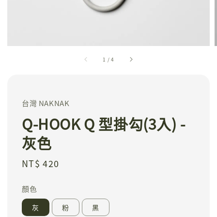
1
/
4
台灣 NAKNAK
Q-HOOK Q 型掛勾(3入) -
灰色
Regular
NT$ 420
price
顏色
灰
粉
黑