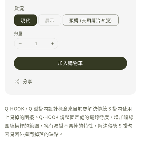
貨況
現貨
展示
預購 (交期請洽客服)
數量
加入購物車
分享
Q-HOOK / Q 型掛勾設計概念來自於想解決傳統 S 掛勾使用
上易掉的困擾。Q-HOOK 調整固定處的鐵線彎度，增加鐵線
圍繞橫桿的範圍，擁有易掛不易掉的特性，解決傳統 S 掛勾
容易因碰撞而掉落的缺點。