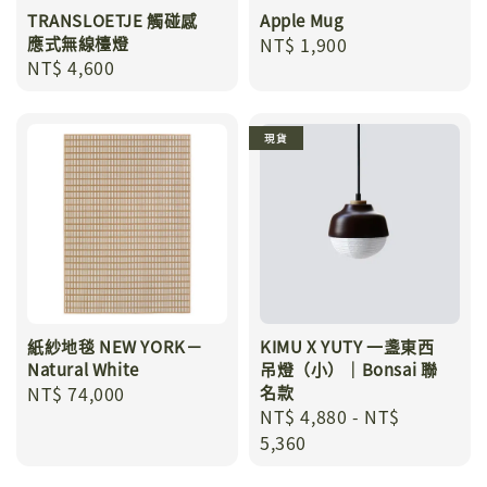
TRANSLOETJE 觸碰感
Apple Mug
應式無線檯燈
Regular
NT$ 1,900
Regular
NT$ 4,600
price
price
現貨
紙紗地毯 NEW YORK－
KIMU X YUTY 一盞東西
Natural White
吊燈（小）｜Bonsai 聯
Regular
NT$ 74,000
名款
Regular
NT$ 4,880
-
NT$
price
price
5,360