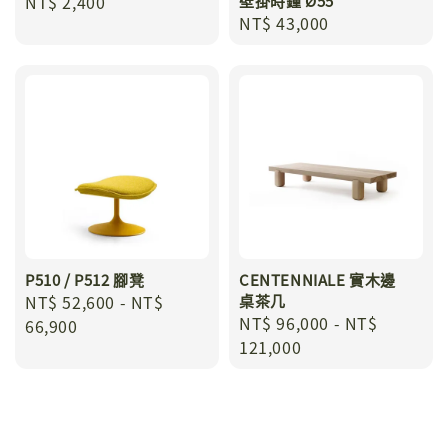
Regular
NT$ 2,400
壁掛時鐘 Ø55
Regular
NT$ 43,000
price
price
P510 / P512 腳凳
CENTENNIALE 實木邊
Regular
NT$ 52,600
-
NT$
桌茶几
Regular
NT$ 96,000
-
NT$
price
66,900
price
121,000