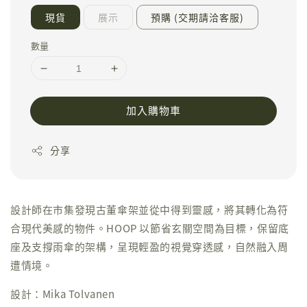
現貨
展示
預購 (交期請洽客服)
數量
加入購物車
分享
設計師在市集發現古董傘架並從中得到靈感，將其轉化為符
合現代美感的物件。HOOP 以節省玄關空間為目標，保留底
座及支撐雨傘的架構，呈現輕盈的視覺穿透感，自然融入周
遭情境。
設計：Mika Tolvanen