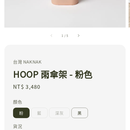
1
/
5
台灣 NAKNAK
HOOP 雨傘架 - 粉色
Regular
NT$ 3,480
price
顏色
粉
藍
深灰
黑
貨況