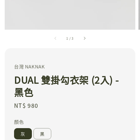
1
/
3
台灣 NAKNAK
DUAL 雙掛勾衣架 (2入) -
黑色
Regular
NT$ 980
price
顏色
灰
黑