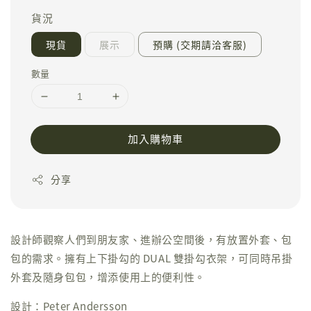
貨況
現貨
展示
預購 (交期請洽客服)
數量
加入購物車
分享
設計師觀察人們到朋友家、進辦公空間後，有放置外套、包
包的需求。擁有上下掛勾的 DUAL 雙掛勾衣架，可同時吊掛
外套及隨身包包，增添使用上的便利性。
設計：Peter Andersson