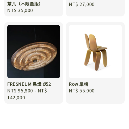
茶几（＊限量版）
Regular
NT$ 27,000
Regular
NT$ 35,000
price
price
FRESNEL M 吊燈 Ø52
Row 單椅
Regular
NT$ 95,800
-
NT$
Regular
NT$ 55,000
price
142,000
price