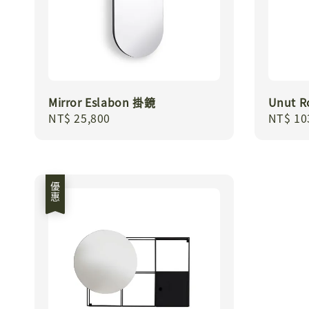
Mirror Eslabon 掛鏡
Unut 
Regular
NT$ 25,800
Regula
NT$ 10
price
price
優惠