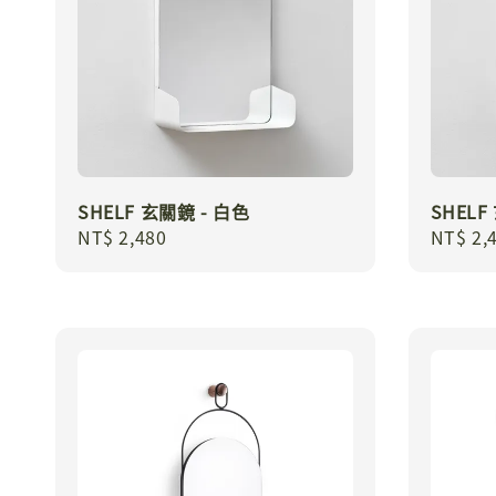
SHELF 玄關鏡 - 白色
SHELF
Regular
NT$ 2,480
Regula
NT$ 2,
price
price