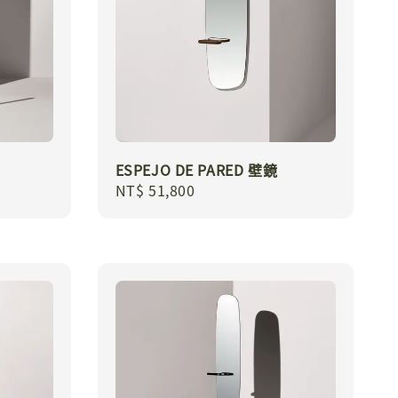
ESPEJO DE PARED 壁鏡
Regular
NT$ 51,800
price