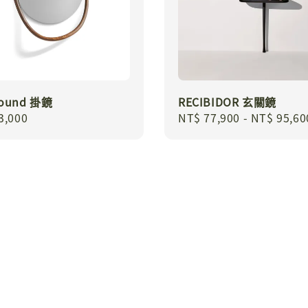
Round 掛鏡
RECIBIDOR 玄關鏡
r
3,000
Regular
NT$ 77,900
-
NT$ 95,60
price