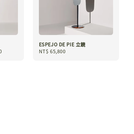
ESPEJO DE PIE 立鏡
0
Regular
NT$ 65,800
price