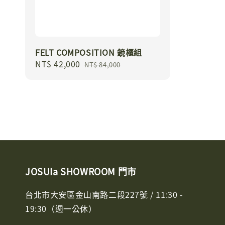
FELT COMPOSITION 鏡櫃組
Sale
NT$ 42,000
Regular
NT$ 84,000
price
price
JOSUIa SHOWROOM 門市
台北市大安區金山南路二段227號 / 11:30 -
19:30（週一公休）