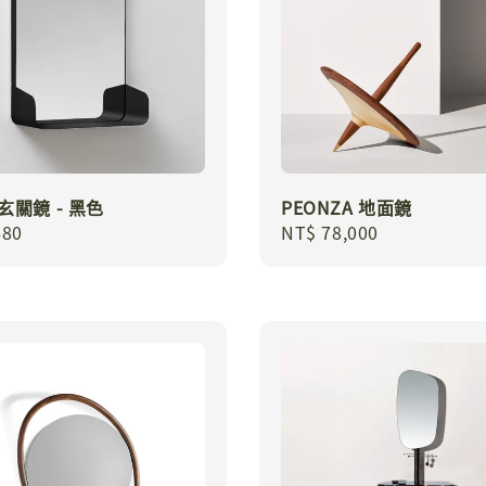
 玄關鏡 - 黑色
PEONZA 地面鏡
r
480
Regular
NT$ 78,000
price