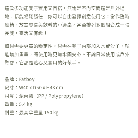
這款多功能凳子實用又百搭，無論是室內空間還是戶外場
地，都能輕鬆勝任。你可以自由發揮創意使用它：當作臨時
座椅、放置零食與飲料的小邊桌，甚至排列多個組合成一張
長凳，靈活又有趣！
如果需要更高的穩定性，只需在凳子內部加入水或沙子，就
能增加重量，讓使用時更加牢固安心。不論日常使用或戶外
聚會，它都是貼心又實用的好幫手。
品牌：Fatboy
尺寸：W40 x D50 x H43 cm
材質：聚丙烯（PP / Polypropylene）
重量：5.4 kg
耐重：最高承重量 150 kg