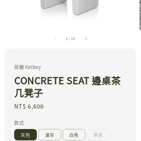
1
/
14
荷蘭 Fatboy
CONCRETE SEAT 邊桌茶
几凳子
Regular
NT$ 6,600
price
款式
灰色
淺灰
白色
黑色