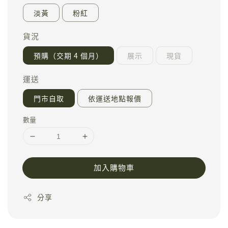
淡黃
粉紅
貨況
預購（交期 4 個月）
展示
現貨
運送
門市自取
依運送地點報價
數量
加入購物車
分享