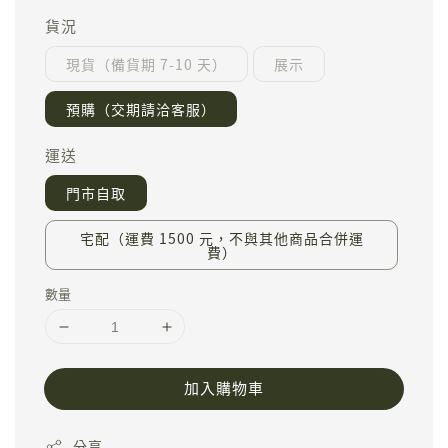
貨況
現貨（備貨期 7-10 天）
展示
預購（交期請洽客服）
運送
門市自取
宅配（運費 1500 元，不與其他商品合併運
費）
數量
加入購物車
分享