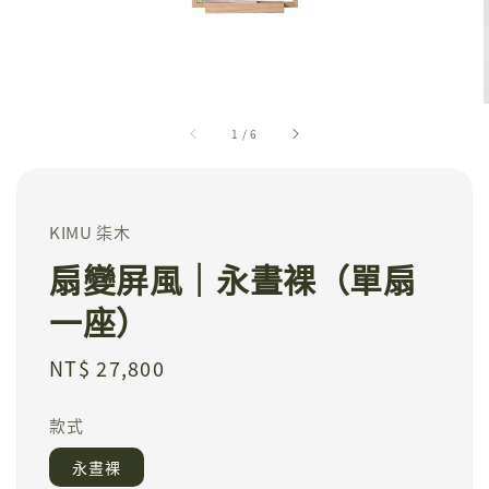
1
/
6
KIMU 柒木
扇變屏風｜永晝裸（單扇
一座）
Regular
NT$ 27,800
price
款式
永晝裸