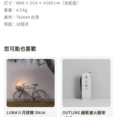
尺寸：W66 × D14 × H169 cm（含底座）
重量：4.5 kg
產地：Taiwan 台灣
保固：18個月
您可能也喜歡
LUNA II 月球燈 30cm
OUTLINE 線框滅火器架