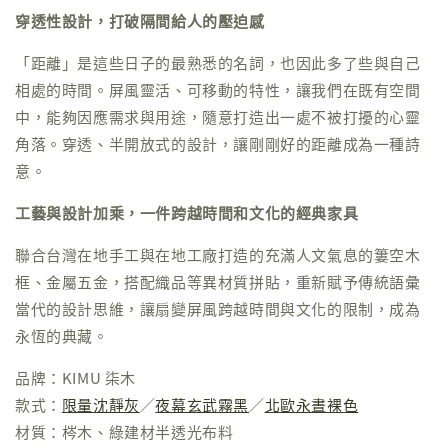
穿透性設計，打破隔間給人的壓迫感
「距離」是這些日子的最熟悉的名詞，也因此多了些與自己
相處的時間。屏風靈活、可移動的特性，讓我們在既有空間
中，能夠因應需求與用途，隨意打造出一處不被打擾的心靈
角落。穿透、半開放式的設計，讓剛剛好的距離成為一種詩
意。
工藝與設計加乘，一件跨越時間和文化的經典家具
聯合台灣在地手工與在地工廠打造的充滿人文氣息的簍空木
框、金屬五金，搭配織品等異材質拼貼，重新賦予傳統語彙
當代的設計思維，讓扇變屏風跨越時間與文化的限制，成為
永恆的典藏。
品牌：KIMU 柒木
款式：
限量沈靜灰
／
夜幕玄武霧黑
／
北歐
永晝裸色
材質：梣木、綠建材半透光布料