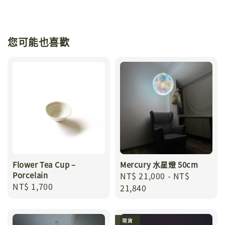
您可能也喜歡
Flower Tea Cup –
Mercury 水星燈 50cm
Porcelain
Regular
NT$ 21,000
-
NT$
Regular
NT$ 1,700
price
21,840
price
現貨