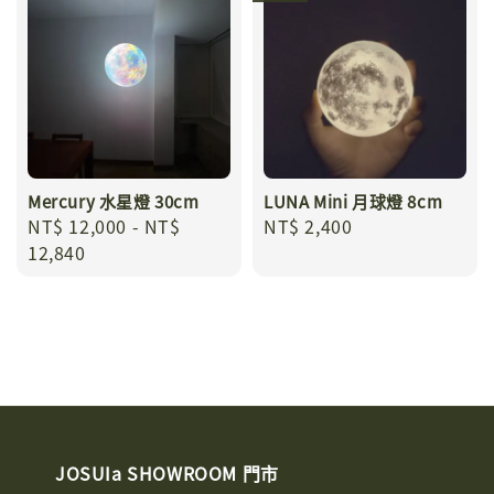
Mercury 水星燈 30cm
LUNA Mini 月球燈 8cm
Regular
NT$ 12,000
-
NT$
Regular
NT$ 2,400
price
12,840
price
JOSUIa SHOWROOM 門市