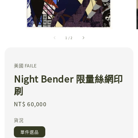
1
/
2
美國 FAILE
Night Bender 限量絲網印
刷
Regular
NT$ 60,000
price
貨況
單件選品