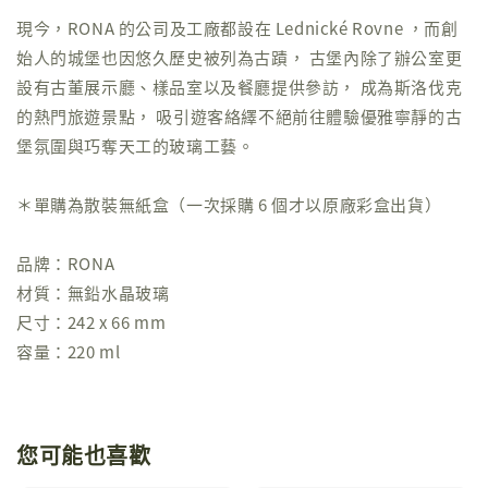
現今，RONA 的公司及工廠都設在 Lednické Rovne ，而創
始人的城堡也因悠久歷史被列為古蹟， 古堡內除了辦公室更
設有古董展示廳、樣品室以及餐廳提供參訪， 成為斯洛伐克
的熱門旅遊景點， 吸引遊客絡繹不絕前往體驗優雅寧靜的古
堡氛圍與巧奪天工的玻璃工藝。
＊單購為散裝無紙盒（一次採購 6 個才以原廠彩盒出貨）
品牌：RONA
材質：無鉛水晶玻璃
尺寸：242 x 66 mm
容量：220 ml
您可能也喜歡