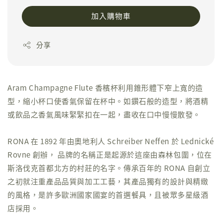
加入購物車
分享
Aram Champagne Flute 香檳杯利用錐形體下窄上寬的造
型，縮小杯口使香氣保留在杯中。如鑽石般的造型，將酒精
或飲品之香氣風味緊緊扣在一起，盡收在口中慢慢散發。
RONA 在 1892 年由奧地利人 Schreiber Neffen 於 Lednické
Rovne 創辦， 品牌的名稱正是起源於這座由森林包圍，位在
斯洛伐克首都北方的村莊的名字。傳承百年的 RONA 自創立
之初就注重產品品質與加工工藝，其產品獨有的設計與精緻
的風格，是許多歐洲國家國宴的首選餐具，且被眾多星級酒
店採用。