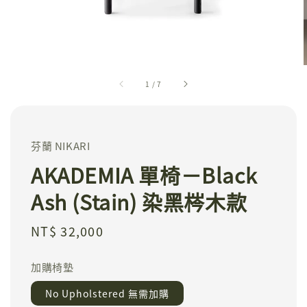
1
/
7
芬蘭 NIKARI
AKADEMIA 單椅－Black
Ash (Stain) 染黑梣木款
Regular
NT$ 32,000
price
加購椅墊
No Upholstered 無需加購