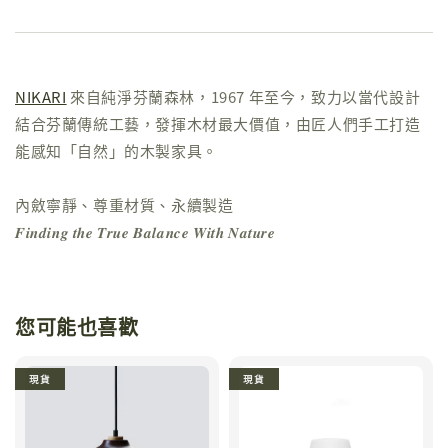
NIKARI
來自純淨芬蘭森林，1967 年至今，致力以當代設計
結合芬蘭傳統工藝，發揮木材最大價值，由匠人們手工打造
能感知「自然」的木製家具。
內斂寧靜、尊重材質、永續製造
𝑭𝒊𝒏𝒅𝒊𝒏𝒈 𝒕𝒉𝒆 𝑻𝒓𝒖𝒆 𝑩𝒂𝒍𝒂𝒏𝒄𝒆 𝑾𝒊𝒕𝒉 𝑵𝒂𝒕𝒖𝒓𝒆
您可能也喜歡
現貨
現貨