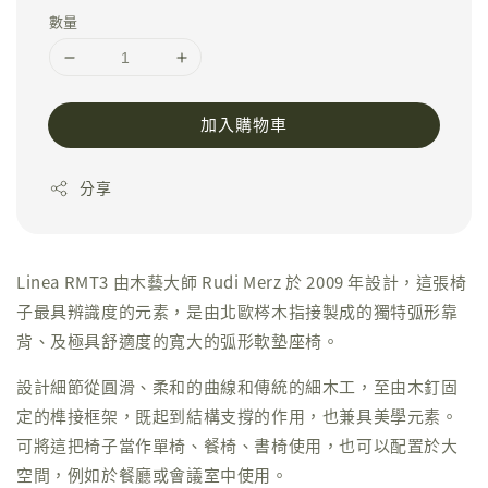
數量
加入購物車
分享
Linea RMT3 由木藝大師 Rudi Merz 於 2009 年設計，這張椅
子最具辨識度的元素，是由北歐梣木指接製成的獨特弧形靠
背、及極具舒適度的寬大的弧形軟墊座椅。
設計細節從圓滑、柔和的曲線和傳統的細木工，至由木釘固
定的榫接框架，既起到結構支撐的作用，也兼具美學元素。
可將這把椅子當作單椅、餐椅、書椅使用，也可以配置於大
空間，例如於餐廳或會議室中使用。