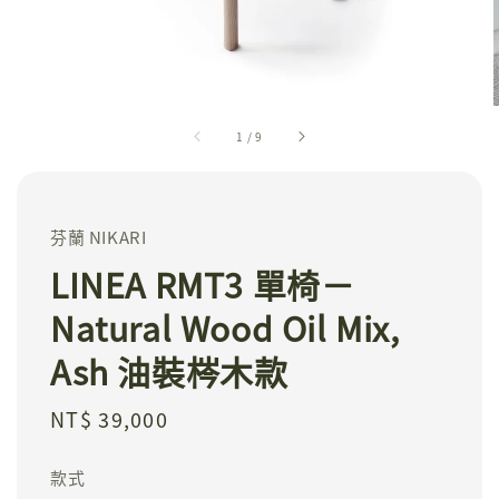
1
/
9
芬蘭 NIKARI
LINEA RMT3 單椅－
Natural Wood Oil Mix,
Ash 油裝梣木款
Regular
NT$ 39,000
price
款式