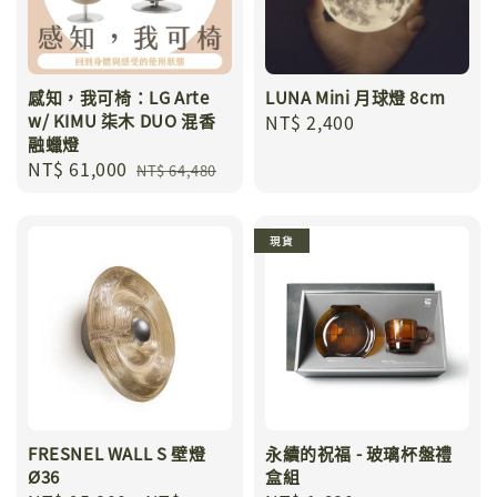
感知，我可椅：LG Arte
LUNA Mini 月球燈 8cm
w/ KIMU 柒木 DUO 混香
Regular
NT$ 2,400
融蠟燈
price
Sale
NT$ 61,000
Regular
NT$ 64,480
price
price
現貨
FRESNEL WALL S 壁燈
永續的祝福 - 玻璃杯盤禮
Ø36
盒組