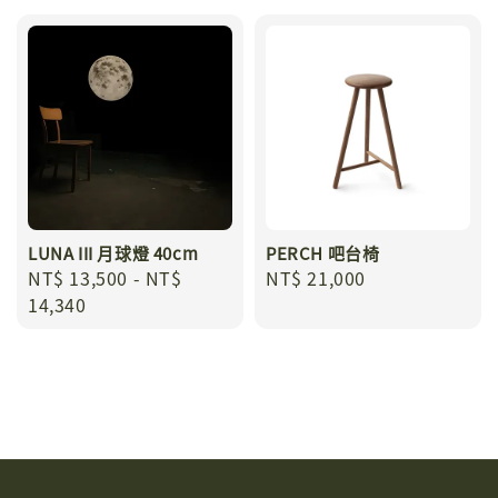
LUNA III 月球燈 40cm
PERCH 吧台椅
Regular
NT$ 13,500
-
NT$
Regular
NT$ 21,000
price
14,340
price