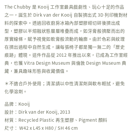
The Chubby 是 Kooij 工作室最具戲劇性、玩心十足的作品
之一，誕生於 Dirk van der Kooij 自製擠出式 3D 列印機對材
料的探索中。透過回收廚房冰箱內部塑膠經切碎後擠出成
型，塑膠以半熔融狀態層層堆疊而成，如牙膏般擠壓而出的
厚實線條，賦予視覺如軟膏般流動的輪廓。由於色彩與紋理
在擠出過程中自然生成，讓每張椅子都是獨一無二的「歷史
痕跡」體現。這件作品從 2012 年推出以來，已成為工作室經
典，也獲 Vitra Design Museum 與倫敦 Design Museum 典
藏，兼具趣味形態與收藏價值。
＊不適合戶外使用；清潔請以中性清潔劑與軟布輕拭，避免
化學溶劑。
品牌：Kooij
設計：Dirk van der Kooij, 2013
材質：Recycled Plastic 再生塑膠、Pigment 顏料
尺寸： W42 x L45 x H80 / SH 46 cm