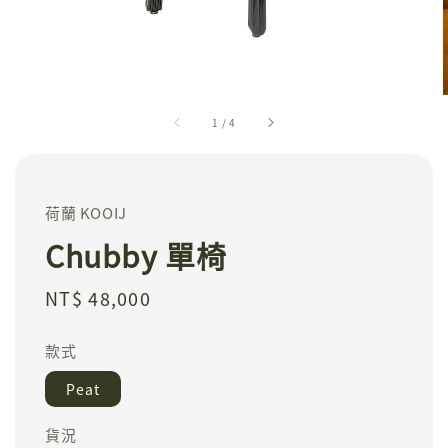
1
/
4
荷蘭 KOOIJ
Chubby 單椅
Regular
NT$ 48,000
price
款式
Peat
貨況