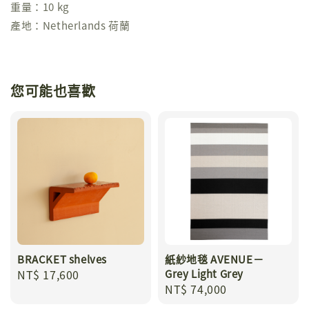
重量：10 kg
產地：Netherlands 荷蘭
您可能也喜歡
BRACKET shelves
紙紗地毯 AVENUE－
Regular
NT$ 17,600
Grey Light Grey
Regular
NT$ 74,000
price
price