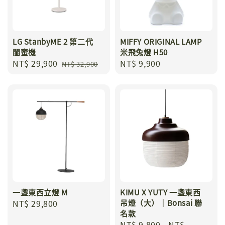
LG StanbyME 2 第二代
MIFFY ORIGINAL LAMP
閨蜜機
米飛兔燈 H50
Sale
NT$ 29,900
Regular
Regular
NT$ 9,900
NT$ 32,900
price
price
price
一盞東西立燈 M
KIMU X YUTY 一盞東西
Regular
NT$ 29,800
吊燈（大）｜Bonsai 聯
名款
price
Regular
NT$ 9,800
-
NT$