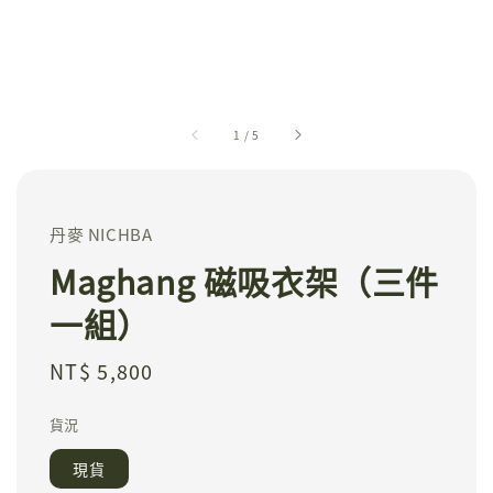
1
/
5
丹麥 NICHBA
Maghang 磁吸衣架（三件
一組）
Regular
NT$ 5,800
price
貨況
現貨