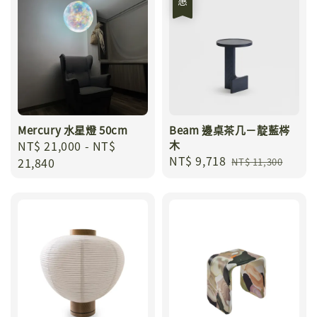
Mercury 水星燈 50cm
Beam 邊桌茶几－靛藍梣
Regular
NT$ 21,000
-
NT$
木
Sale
NT$ 9,718
Regular
price
21,840
NT$ 11,300
price
price