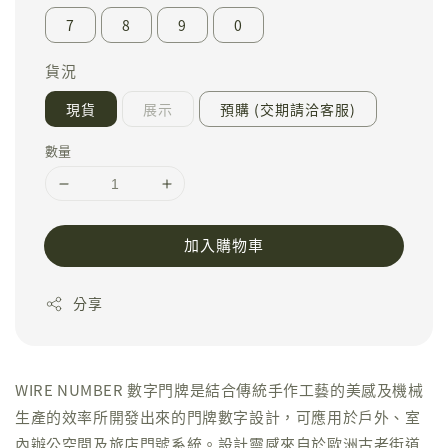
7
8
9
0
貨況
現貨
展示
預購 (交期請洽客服)
數量
加入購物車
分享
WIRE NUMBER 數字門牌是結合傳統手作工藝的美感及機械
生產的效率所開發出來的門牌數字設計，可應用於戶外、室
內辦公空間及旅店門號系統。設計靈感來自於歐洲古老街道