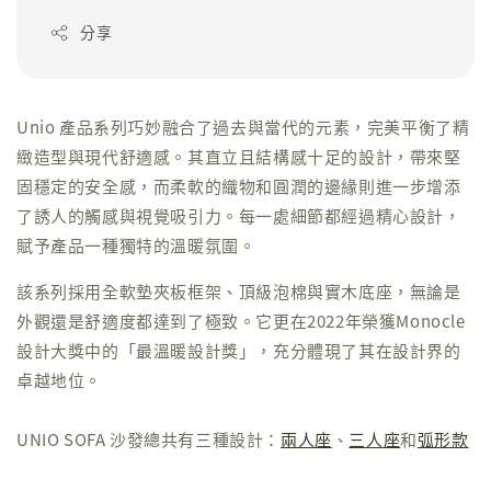
分享
Unio 產品系列巧妙融合了過去與當代的元素，完美平衡了精
緻造型與現代舒適感。其直立且結構感十足的設計，帶來堅
固穩定的安全感，而柔軟的織物和圓潤的邊緣則進一步增添
了誘人的觸感與視覺吸引力。每一處細節都經過精心設計，
賦予產品一種獨特的溫暖氛圍。
該系列採用全軟墊夾板框架、頂級泡棉與實木底座，無論是
外觀還是舒適度都達到了極致。它更在2022年榮獲Monocle
設計大獎中的「最溫暖設計獎」，充分體現了其在設計界的
卓越地位。
UNIO SOFA 沙發總共有三種設計：
兩人座
、
三人座
和
弧形款