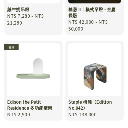
紙牛奶吊燈
糖蔥 II｜橫式吊燈 - 金屬
Regular
NT$ 7,280
-
NT$
長版
Regular
NT$ 42,000
-
NT$
price
21,280
price
50,000
現貨
Edison the Petit
Staple 椅凳（Edition
Residence 多功能壁架
No.942）
Regular
NT$ 2,900
Regular
NT$ 138,000
price
price