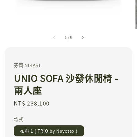
1
/
5
芬蘭 NIKARI
UNIO SOFA 沙發休閒椅 -
兩人座
Regular
NT$ 238,100
price
款式
布料 1 ( TRIO by Nevotex )