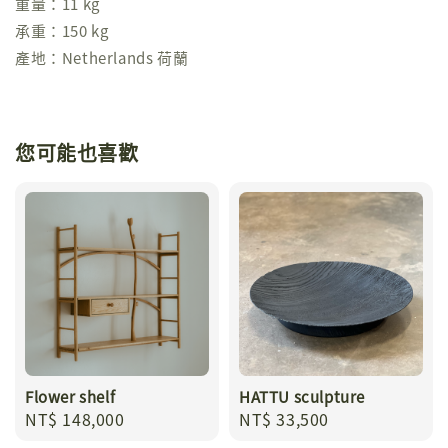
重量：11 kg
承重：150 kg
產地：Netherlands 荷蘭
您可能也喜歡
Flower shelf
HATTU sculpture
Regular
NT$ 148,000
Regular
NT$ 33,500
price
price