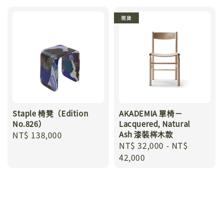
現貨
Staple 椅凳（Edition
AKADEMIA 單椅－
No.826）
Lacquered, Natural
Regular
NT$ 138,000
Ash 漆裝梣木款
Regular
NT$ 32,000
-
NT$
price
price
42,000