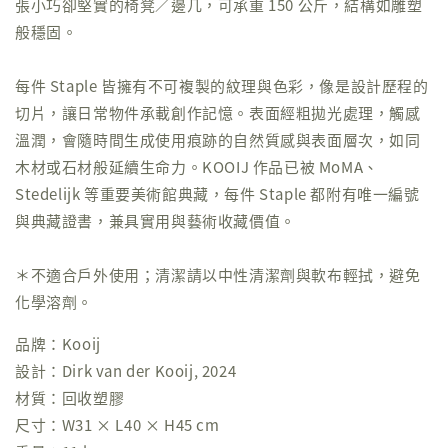
張小巧卻堅實的椅凳／邊几，可承重 150 公斤，結構如雕塑
般穩固。
每件 Staple 皆擁有不可複製的紋理與色彩，像是設計歷程的
切片，讓日常物件承載創作記憶。表面經粗拋光處理，觸感
溫潤，會隨時間生成使用痕跡的自然質感與表面層次，如同
木材或石材般延續生命力。KOOIJ 作品已被 MoMA、
Stedelijk 等重要美術館典藏，每件 Staple 都附有唯一編號
與典藏證書，兼具實用與藝術收藏價值。
＊不適合戶外使用；清潔請以中性清潔劑與軟布輕拭，避免
化學溶劑。
品牌：Kooij
設計：Dirk van der Kooij, 2024
材質：回收塑膠
尺寸：W31 × L40 × H45 cm