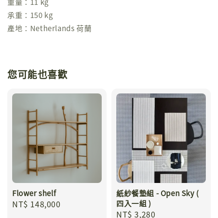
重量：11 kg
承重：150 kg
產地：Netherlands 荷蘭
您可能也喜歡
Flower shelf
紙紗餐墊組 - Open Sky (
Regular
NT$ 148,000
四入一組 )
Regular
NT$ 3,280
price