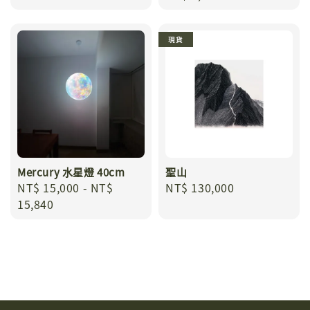
price
現貨
Mercury 水星燈 40cm
聖山
Regular
NT$ 15,000
-
NT$
Regular
NT$ 130,000
price
15,840
price