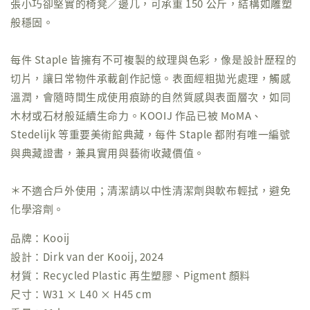
張小巧卻堅實的椅凳／邊几，可承重 150 公斤，結構如雕塑
般穩固。
每件 Staple 皆擁有不可複製的紋理與色彩，像是設計歷程的
切片，讓日常物件承載創作記憶。表面經粗拋光處理，觸感
溫潤，會隨時間生成使用痕跡的自然質感與表面層次，如同
木材或石材般延續生命力。KOOIJ 作品已被 MoMA、
Stedelijk 等重要美術館典藏，每件 Staple 都附有唯一編號
與典藏證書，兼具實用與藝術收藏價值。
＊不適合戶外使用；清潔請以中性清潔劑與軟布輕拭，避免
化學溶劑。
品牌：Kooij
設計：Dirk van der Kooij, 2024
材質：Recycled Plastic 再生塑膠、Pigment 顏料
尺寸：W31 × L40 × H45 cm