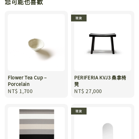
您可能也喜歡
現貨
Flower Tea Cup –
PERIFERIA KVJ3 桑拿椅
Porcelain
凳
Regular
NT$ 1,700
Regular
NT$ 27,000
price
price
現貨