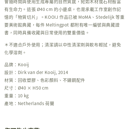
會隨時間與使用生成專屬的自然質感，宛如木材或石材般富
有生命力。這張 Ø40 cm 的小邊桌，也是承載工作室創作記
憶的「物質切片」。KOOIJ 作品已被 MoMA、Stedelijk 等重
要美術館典藏，每件 Meltingpot 都附有唯一編號與典藏證
書，同時具備收藏與日常使用的雙重價值。
＊不適合戶外使用；清潔請以中性清潔劑與軟布輕拭，避免
化學溶劑。
品牌：Kooij
設計：Dirk van der Kooij, 2014
材質：回收塑膠、色彩顏料、不鏽鋼配件
尺寸：Ø40 × H50 cm
重量：10 kg
產地：Netherlands 荷蘭