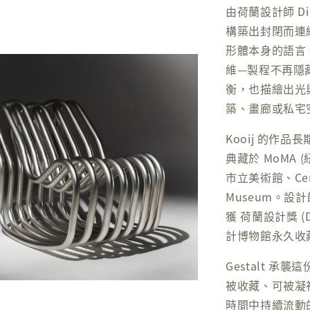
由荷蘭設計師 Dir
構築出封閉而連
形體本身的語言。靈
維—製程不再隱
衡，也描繪出光
築、畫廊或私宅
Kooij 的作
典藏於 MoMA (
市立美術館、Cent
Museum。設計師 D
獲 荷蘭設計獎 (Du
計博物館永久收
Gestalt 
被收藏、可被凝
時間中持續流動