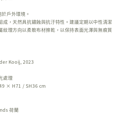
可適用於戶外環境。
組成，天然具抗鏽蝕與抗汙特性。建議定期以中性清潔
屬紋理方向以柔軟布材擦乾，以保持表面光澤與無痕質
er Kooij, 2023
光處理
 × H71 / SH36 cm
nds 荷蘭