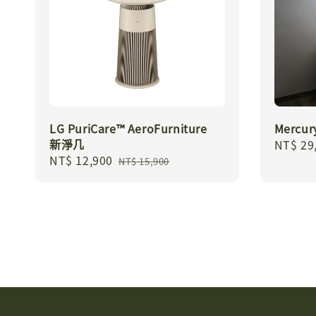
LG PuriCare™ AeroFurniture
Mercu
新淨几
Regula
NT$ 29
Sale
NT$ 12,900
Regular
price
NT$ 15,900
price
price