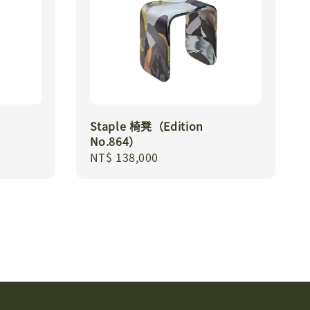
Staple 椅凳（Edition
No.864）
Regular
NT$ 138,000
price