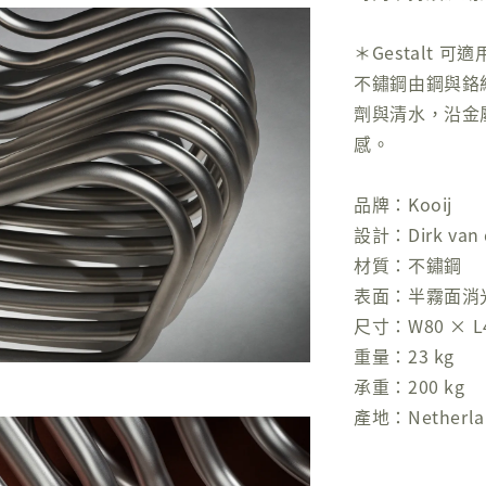
＊Gestalt 
不鏽鋼由鋼與鉻
劑與清水，沿金
感。
品牌：Kooij
設計：Dirk van d
材質：不鏽鋼
表面：半霧面消
尺寸：W80 × L49
重量：23 kg
承重：200 kg
產地：Netherla