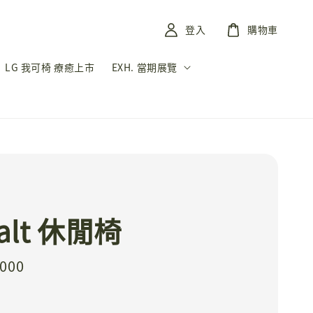
登入
購物車
LG 我可椅 療癒上市
EXH. 當期展覽
talt 休閒椅
,000