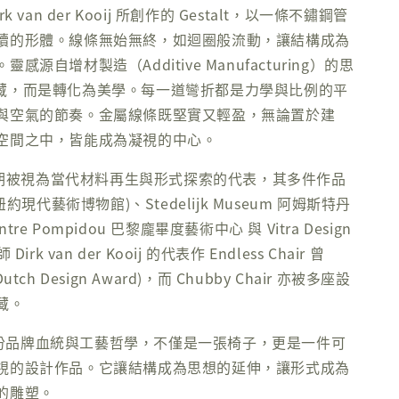
k van der Kooij 所創作的 Gestalt，以一條不鏽鋼管
續的形體。線條無始無終，如迴圈般流動，讓結構成為
感源自增材製造（Additive Manufacturing）的思
藏，而是轉化為美學。每一道彎折都是力學與比例的平
與空氣的節奏。金屬線條既堅實又輕盈，無論置於建
空間之中，皆能成為凝視的中心。
品長期被視為當代材料再生與形式探索的代表，其多件作品
紐約現代藝術博物館)、Stedelijk Museum 阿姆斯特丹
re Pompidou 巴黎龐畢度藝術中心 與 Vitra Design
irk van der Kooij 的代表作 Endless Chair 曾
tch Design Award)，而 Chubby Chair 亦被多座設
藏。
承襲這份品牌血統與工藝哲學，不僅是一張椅子，更是一件可
視的設計作品。它讓結構成為思想的延伸，讓形式成為
的雕塑。