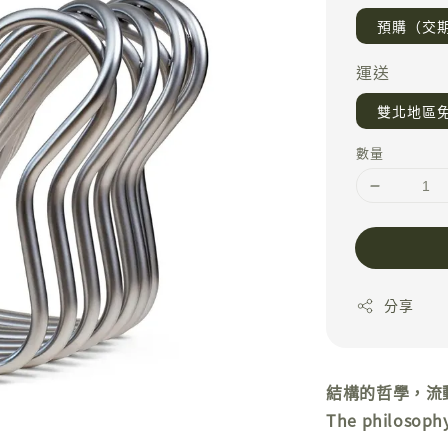
預購（交期
運送
雙北地區
數量
分享
結構的哲學，流
The philosophy 