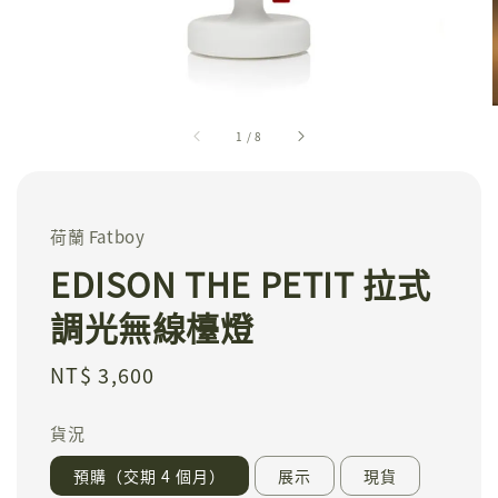
1
/
8
荷蘭 Fatboy
EDISON THE PETIT 拉式
調光無線檯燈
Regular
NT$ 3,600
price
貨況
預購（交期 4 個月）
展示
現貨