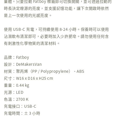
量體。只要拉動 Fatboy 標籤即可切換開關，並可透過拉動的
時長決定燈源的亮度，並支援記憶功能，讓下次開啟時依然
是上一次使用的光感亮度。
使用 USB-C 充電，可持續使用 8-24 小時。保養時可以使用
沾濕軟布清潔即可，必要時加入少許肥皂。請勿使用任何含
有刺激性化學物質的清潔材料。
品牌：Fatboy
設計：DeMakersVan
材質：聚丙烯（PP / Polypropylene）、ABS
尺寸：W16 x D16 x H25 cm
重量：0.44 kg
光源：LED
色溫：2700 K
充電接口：USB-C
充電時間：± 3 小時