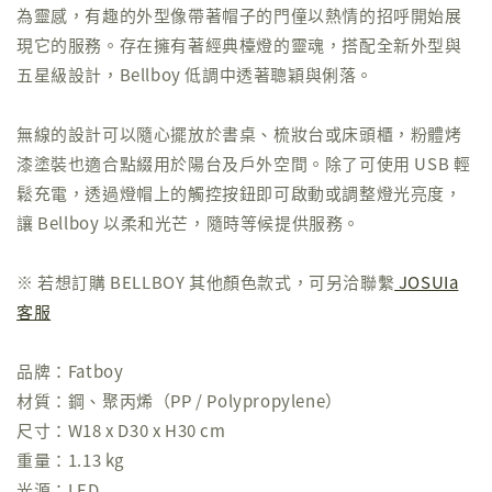
為靈感，有趣的外型像帶著帽子的門僮以熱情的招呼開始展
現它的服務。存在擁有著經典檯燈的靈魂，搭配全新外型與
五星級設計，Bellboy 低調中透著聰穎與俐落。
無線的設計可以隨心擺放於書桌、梳妝台或床頭櫃，粉體烤
漆塗裝也適合點綴用於陽台及戶外空間。除了可使用 USB 輕
鬆充電，透過燈帽上的觸控按鈕即可啟動或調整燈光亮度，
讓 Bellboy 以柔和光芒，隨時等候提供服務。
※ 若想訂購 BELLBOY 其他顏色款式，可另洽聯繫
JOSUIa
客服
品牌：Fatboy
材質：鋼、聚丙烯（PP / Polypropylene）
尺寸：W18 x D30 x H30 cm
重量：1.13 kg
光源：LED