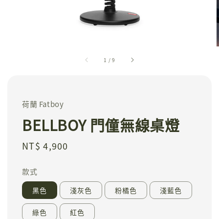
1
/
9
荷蘭 Fatboy
BELLBOY 門僮無線桌燈
Regular
NT$ 4,900
price
款式
黑色
淺灰色
粉橘色
淺藍色
綠色
紅色