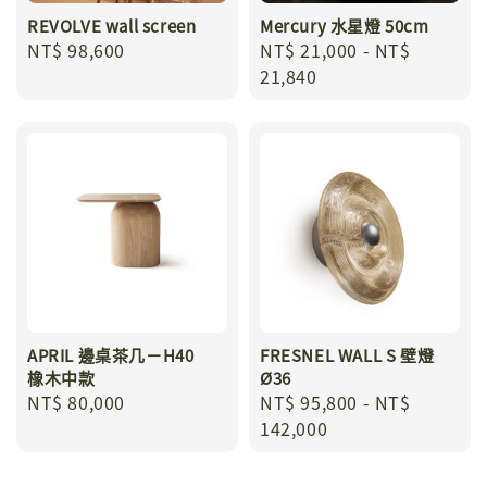
REVOLVE wall screen
Mercury 水星燈 50cm
Regular
NT$ 98,600
Regular
NT$ 21,000
-
NT$
price
price
21,840
APRIL 邊桌茶几－H40
FRESNEL WALL S 壁燈
橡木中款
Ø36
Regular
NT$ 80,000
Regular
NT$ 95,800
-
NT$
price
price
142,000