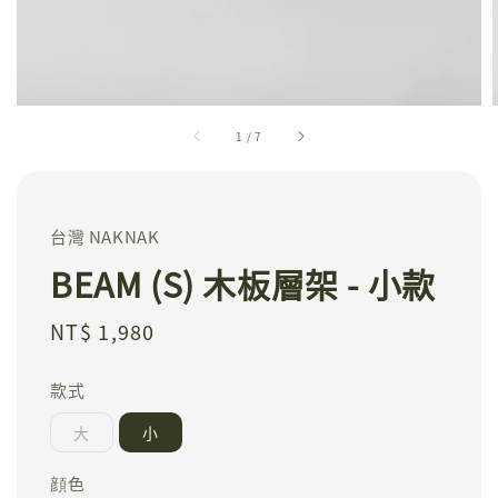
1
/
7
台灣 NAKNAK
BEAM (S) 木板層架 - 小款
Regular
NT$ 1,980
price
款式
大
小
顔色