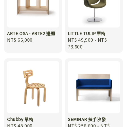
ARTE OSA - ARTE2 邊櫃
LITTLE TULIP 單椅
Regular
NT$ 66,000
Regular
NT$ 49,900
-
NT$
price
price
73,600
Chubby 單椅
SEMINAR 扶手沙發
Regular
NT$ 48,000
Regular
NT$ 258,600
-
NT$