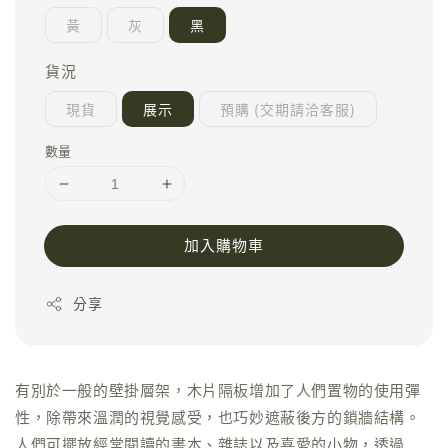
黃
灰
黑
貨況
現貨
展示
預購 (交期請洽客服)
數量
加入購物車
分享
有別於一般的壁掛層架，木片隔板增加了人們置物的使用彈
性，除帶來溫潤的視覺感受，也巧妙遮蔽後方的鎖牆結構。
人們可擺放經常閱讀的書本、雜誌以及喜愛的小物，透過