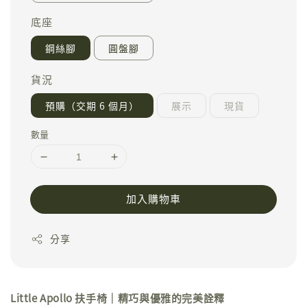
底座
鋼絲腳
圓盤腳
貨況
預購（交期 6 個月）
展示
現貨
數量
加入購物車
分享
Little Apollo 扶手椅｜精巧與優雅的完美詮釋