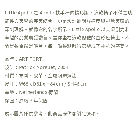
Little Apollo 是 Apollo 扶手椅的精巧版，這款椅子不僅是功
能性與美學的完美結合，更是設計師對舒適度與視覺美感的
深刻理解。就像它的名字所示，Little Apollo 以其吸引力和
卓越的品質廣受讚譽。當你坐在這款優雅的圓形座椅上，不
論是餐桌還是吧台，每一頓餐點都彷彿變成了神祇的盛宴。
品牌：ARTIFORT
設計：Patrick Norguet, 2004
材質：布料、皮革、金屬粉體烤漆
尺寸：W68 x D61 x H84 cm / SH46 cm
產地：Netherlands 荷蘭
保固：原廠 3 年保固
展示圖片僅供參考，此商品提供客製化選項。