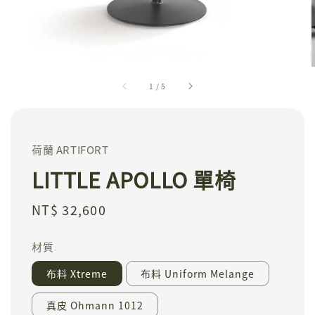
1
/
5
荷蘭 ARTIFORT
LITTLE APOLLO 單椅
Regular
NT$ 32,600
price
材質
布料 Xtreme
布料 Uniform Melange
真皮 Ohmann 1012