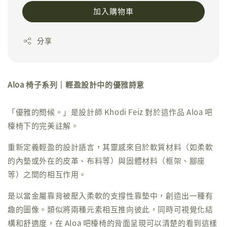
加入購物車
分享
Aloa 椅子系列｜輕盈設計中的優雅詩意
「優雅的問候。」是設計師 Khodi Feiz 對於這作品 Aloa 吧
檯椅下的完美註解。
重新定義輕盈的設計語言，其靈感來自於軟質材料（如柔軟
的內墊或外在的皮革、布料等）與固體材料（框架、腳座
等）之間的相互作用。
是以當金屬靠背被壓入柔軟的支撐性靠墊中，創造出一種有
趣的圖像。類似將兩種元素相互推向彼此，同時可視覺化結
構和舒適度，在 Aloa 吧檯椅的背面呈現可以清楚的看到這樣