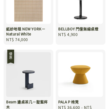
紙紗地毯 NEW YORK－
BELLBOY 門僮無線桌燈
Natural White
Regular
NT$ 4,900
Regular
NT$ 74,000
price
price
優惠
Beam 邊桌茶几－靛藍梣
PALA P 椅凳
木
Regular
NT$ 36,600
-
NT$