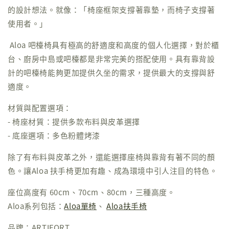
的設計想法。就像：「椅座框架支撐著靠墊，而椅子支撐著
使用者。」
Aloa 吧檯椅具有極高的舒適度和高度的個人化選擇，對於櫃
台、廚房中島或吧檯都是非常完美的搭配使用。具有靠背設
計的吧檯椅能夠更加提供久坐的需求，提供最大的支撐與舒
適度。
材質與配置選項：
- 椅座材質：提供多款布料與皮革選擇
- 底座選項：多色粉體烤漆
除了有布料與皮革之外，還能選擇座椅與靠背有著不同的顏
色。讓Aloa 扶手椅更加有趣、成為環境中引人注目的特色。
座位高度有 60cm、70cm、80cm，三種高度。
Aloa系列包括：
Aloa單椅
、
Aloa扶手椅
品牌：ARTIFORT