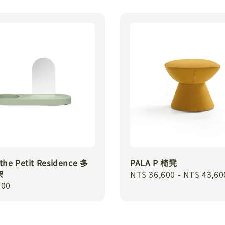
the Petit Residence 多
PALA P 椅凳
架
Regular
NT$ 36,600
-
NT$ 43,60
r
900
price