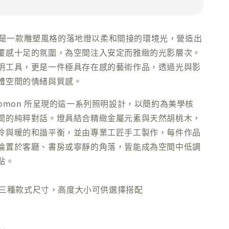
落地燈是一款雕塑風格的落地燈以柔和間接的環境光，營造出
覆感十足的氛圍，為空間注入安定而雅緻的光影層次。
明工具，更是一件極具存在感的藝術作品，透過光與影
體空間的情緒與質感。
omon 所呈現的這一系列照明設計，以簡約為美學核
間的純粹對話。燈具結合精緻金屬元素與天然胡桃木，
冷與暖的和諧平衡，並由專業工匠手工製作，每件作品
論置於客廳、書房或寧靜的角落，皆能成為空間中低調
點。
提供三種款式尺寸，高度大小可供選擇搭配