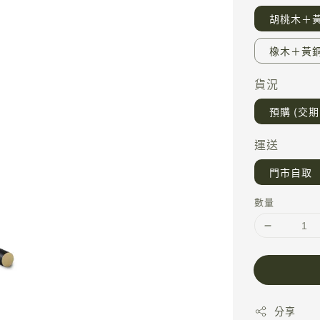
胡桃木＋
橡木＋黃
貨況
預購 (交期 
運送
門市自取
數量
分享