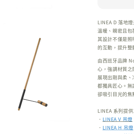
LINEA D 
溫暖、親密且包
其設計不僅是照
的互動，提升整
由西班牙品牌 N
心，強調材質之
展現出剛與柔、
都獨具匠心。無
卻吸引目光的焦
LINEA 系列
．
LINEA V 吊燈
．
LINEA H 吊燈