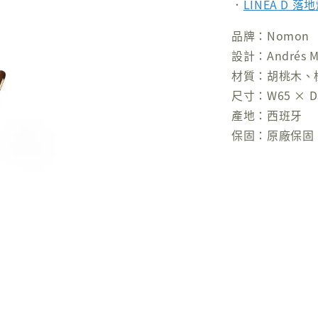
．
LINEA D 落
品牌：Nomon
設計：Andrés Ma
材質：胡桃木、
尺寸：W65 × D3
產地：西班牙
保固：原廠保固