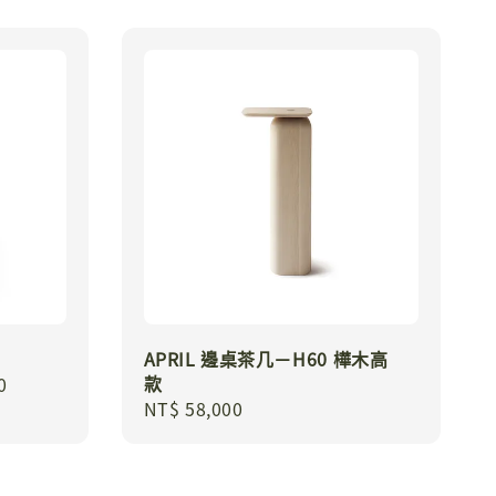
APRIL 邊桌茶几－H60 樺木高
款
0
Regular
NT$ 58,000
price