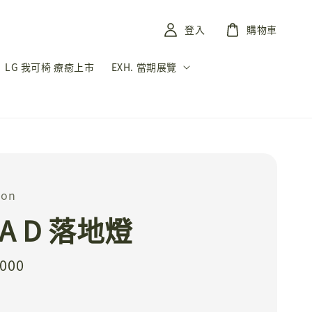
登入
購物車
LG 我可椅 療癒上市
EXH. 當期展覽
on
EA D 落地燈
,000