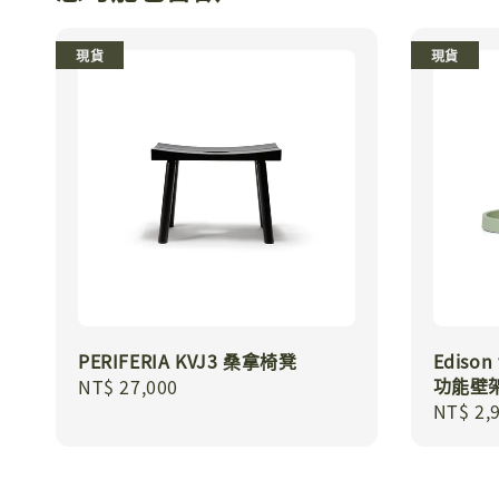
現貨
現貨
PERIFERIA KVJ3 桑拿椅凳
Edison 
功能壁
Regular
NT$ 27,000
Regula
NT$ 2,
price
price