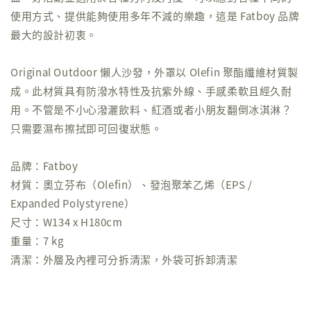
使用方式、提供能夠使用多年不減的樂趣，這是 Fatboy 品牌
最大的設計初衷。
Original Outdoor 懶人沙發，外罩以 Olefin 聚酯纖維材質製
成。此材質具有防潑水特性及抗紫外線、手感柔軟且經久耐
用。不管是不小心潑灑飲料、紅酒或者小朋友翻倒冰淇淋？
只需要濕布擦拭即可回復狀態。
品牌：Fatboy
材質：奧立芬布（Olefin）、發泡聚苯乙烯（EPS /
Expanded Polystyrene）
尺寸：W134 x H180cm
重量：7 kg
清潔：外層及內裡可分拆清潔，外袋可拆卸清潔