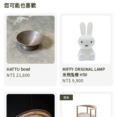
您可能也喜歡
HATTU bowl
MIFFY ORIGINAL LAMP
Regular
NT$ 21,600
米飛兔燈 H50
Regular
NT$ 9,900
price
price
現貨