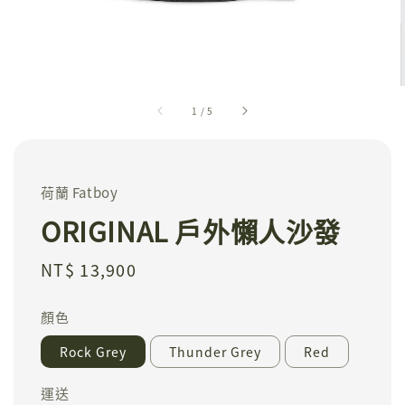
1
/
5
荷蘭 Fatboy
ORIGINAL 戶外懶人沙發
Regular
NT$ 13,900
price
顏色
Rock Grey
Thunder Grey
Red
運送