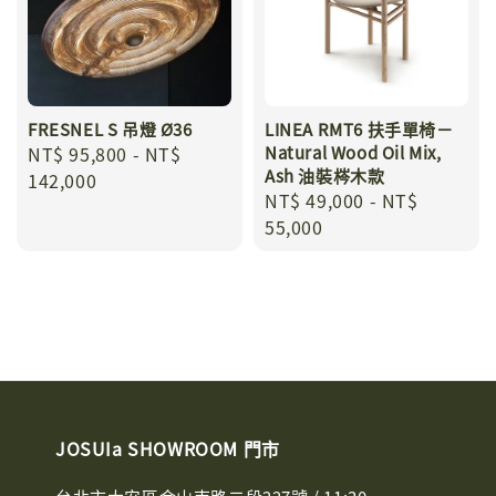
FRESNEL S 吊燈 Ø36
LINEA RMT6 扶手單椅－
Regular
NT$ 95,800
-
NT$
Natural Wood Oil Mix,
Ash 油裝梣木款
price
142,000
Regular
NT$ 49,000
-
NT$
price
55,000
JOSUIa SHOWROOM 門市