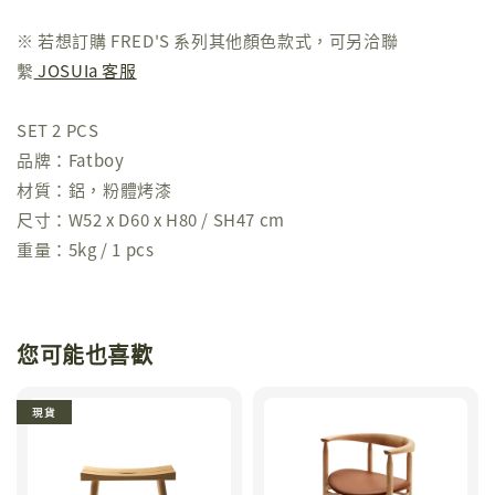
※ 若想訂購 FRED'S 系列其他顏色款式，可另洽聯
繫
JOSUIa 客服
SET 2 PCS
品牌：Fatboy
材質：鋁，粉體烤漆
尺寸：W52 x D60 x H80 / SH47 cm
重量：5kg / 1 pcs
您可能也喜歡
現貨