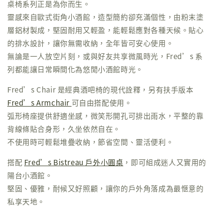
桌椅系列正是為你而生。
靈感來自歐式街角小酒館，造型簡約卻充滿個性，由粉末塗
層鋁材製成，堅固耐用又輕盈，能輕鬆應對各種天候。貼心
的排水設計，讓你無需收納，全年皆可安心使用。
無論是一人放空片刻，或與好友共享微風時光，Fred’s 系
列都能讓日常瞬間化為悠閒小酒館時光。
Fred’s Chair 是經典酒吧椅的現代詮釋，另有扶手版本
Fred’s Armchair
可自由搭配使用。
弧形椅座提供舒適坐感，微笑形開孔可排出雨水，平整的靠
背線條貼合身形，久坐依然自在。
不使用時可輕鬆堆疊收納，節省空間、靈活便利。
搭配
Fred’s Bistreau 戶外小圓桌
，即可組成迷人又實用的
陽台小酒館。
堅固、優雅，耐候又好照顧，讓你的戶外角落成為最愜意的
私享天地。