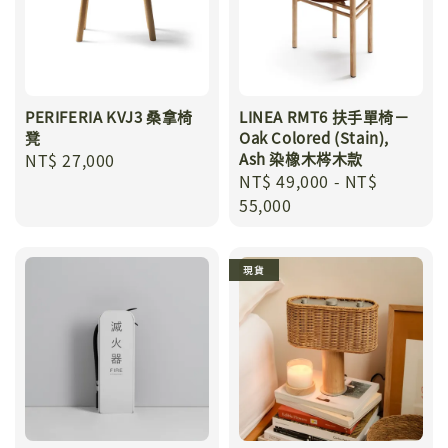
PERIFERIA KVJ3 桑拿椅
LINEA RMT6 扶手單椅－
凳
Oak Colored (Stain),
Regular
NT$ 27,000
Ash 染橡木梣木款
Regular
NT$ 49,000
-
NT$
price
price
55,000
現貨