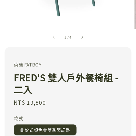
1
/
4
荷蘭 FATBOY
FRED'S 雙人戶外餐椅組 -
二入
Regular
NT$ 19,800
price
款式
此款式顏色會隨季節調整