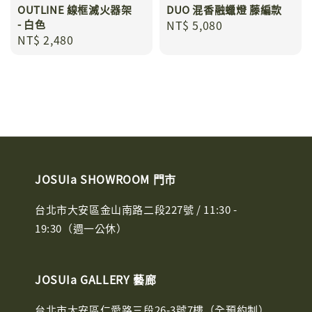
OUTLINE 線框滅火器架
DUO 混香融蠟燈 藤編款
- 白色
Regular
NT$ 5,080
Regular
NT$ 2,480
price
price
JOSUIa SHOWROOM 門市
台北市大安區金山南路二段227號 / 11:30 -
19:30（週一公休）
JOSUIa GALLERY 藝廊
台北市大安區仁愛路三段26-3號7樓（全預約制）