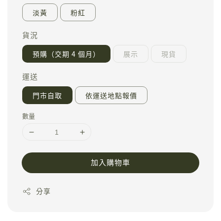
淡黃
粉紅
貨況
預購（交期 4 個月）
展示
現貨
運送
門市自取
依運送地點報價
數量
加入購物車
分享