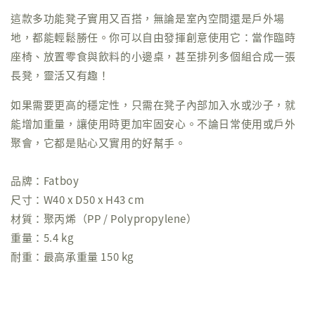
這款多功能凳子實用又百搭，無論是室內空間還是戶外場
地，都能輕鬆勝任。你可以自由發揮創意使用它：當作臨時
座椅、放置零食與飲料的小邊桌，甚至排列多個組合成一張
長凳，靈活又有趣！
如果需要更高的穩定性，只需在凳子內部加入水或沙子，就
能增加重量，讓使用時更加牢固安心。不論日常使用或戶外
聚會，它都是貼心又實用的好幫手。
品牌：Fatboy
尺寸：W40 x D50 x H43 cm
材質：聚丙烯（PP / Polypropylene）
重量：5.4 kg
耐重：最高承重量 150 kg