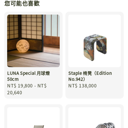
您可能也喜歡
LUNA Special 月球燈
Staple 椅凳（Edition
50cm
No.942）
Regular
NT$ 19,800
-
NT$
Regular
NT$ 138,000
price
20,640
price