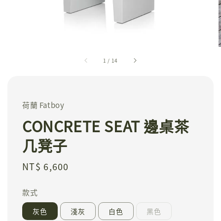
1
/
14
荷蘭 Fatboy
CONCRETE SEAT 邊桌茶
几凳子
Regular
NT$ 6,600
price
款式
灰色
淺灰
白色
黑色