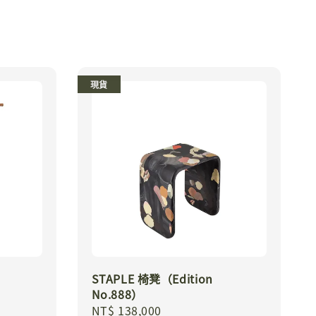
現貨
STAPLE 椅凳（Edition
No.888）
Regular
NT$ 138,000