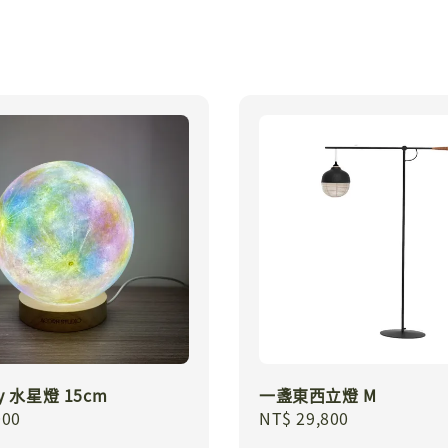
ry 水星燈 15cm
一盞東西立燈 M
r
000
Regular
NT$ 29,800
price