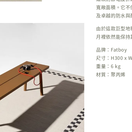
寬敞面積。它不
及卓越的防水與
由於這款巨型地
月裡依然能保持
品牌：Fatboy
尺寸：H300 x W
重量：6 kg
材質：聚丙烯