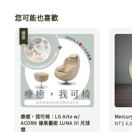
您可能也喜歡
優惠
療癒，我可椅：LG Arte w/
Mercu
ACORN 橡果藝術 LUNA III 月球
Regula
NT$ 6,
燈
price