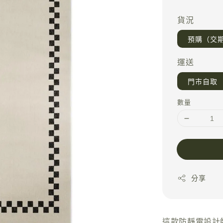
price
貨況
預購（交期
運送
門市自取
數量
分享
這款防靜電設計師戶