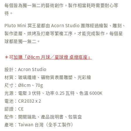
每個皆為獨一無二的藝術創作，製作相當耗時需要耐心等
待。
Pluto Mini 冥王星都由 Acorn Studio 團隊經過繪製、雕刻、
製作塗層、烘烤及打磨等繁複工序，才能完成製作，每個星
球都是獨一無二。
＊可
加購「Ø8cm 月球／星球燈 桌燈底座」
設計：Acron Studio
材質：玻璃纖維、礦物質表層雕塑、光彩繪
尺寸：Ø8cm、70g
光源：電壓 3 伏特、功率 0.25 瓦特、色溫 6000K
電池：CR2032 x 2
認證：CE
配件：開關鑰匙、產品說明書、包裝盒
產地：Taiwan 台灣（全手工製作）