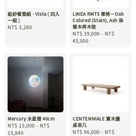
紙紗餐墊組 - Vista ( 四入
LINEA RMT3 單椅－Oak
一組 )
Colored (Stain), Ash 染
Regular
NT$ 3,280
橡木梣木款
Regular
NT$ 39,000
-
NT$
price
price
45,000
Mercury 水星燈 40cm
CENTENNIALE 實木邊
Regular
NT$ 15,000
-
NT$
桌茶几
Regular
NT$ 96,000
-
NT$
price
15,840