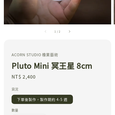
1
/
2
ACORN STUDIO 橡果藝術
Pluto Mini 冥王星 8cm
Regular
NT$ 2,400
price
貨況
下單後製作，製作期約 4-5 週
數量