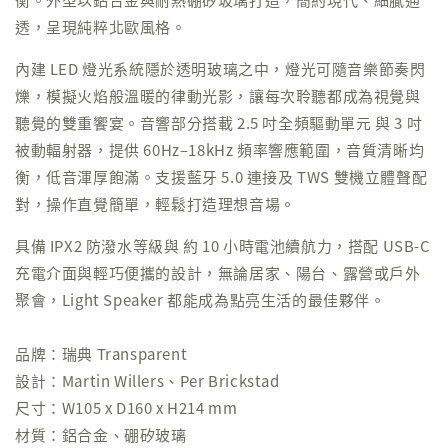
透，呈現純粹北歐風格。
內建 LED 燈光系統隱於透明玻璃之中，燈光可隨音樂節奏閃
爍，模擬火焰般溫暖的律動光影，讓每次聆聽都成為視覺與
聽覺的雙重饗宴。音響部分搭載 2.5 吋全頻驅動單元 與 3 吋
被動輻射器，提供 60Hz–18kHz 頻率響應範圍，音質清晰均
衡，低音渾厚飽滿。支援藍牙 5.0 連接及 TWS 雙機立體聲配
對，操作直覺簡單，輕鬆打造理想音場。
具備 IPX2 防潑水等級與 約 10 小時電池續航力，搭配 USB‑C
充電介面與輕巧便攜的設計，無論居家、陽台、露營或戶外
聚會，Light Speaker 都能成為點亮生活的最佳夥伴。
品牌：瑞典 Transparent
設計：Martin Willers、Per Brickstad
尺寸：W105 x D160 x H214 mm
材質：鋁合金、硼矽玻璃