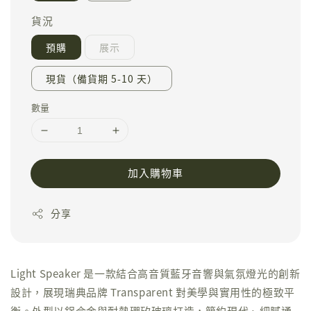
貨況
預購
展示
現貨（備貨期 5-10 天）
數量
加入購物車
分享
Light Speaker 是一款結合高音質藍牙音響與氣氛燈光的創新
設計，展現瑞典品牌 Transparent 對美學與實用性的極致平
衡。外型以鋁合金與耐熱硼矽玻璃打造，簡約現代、細膩通