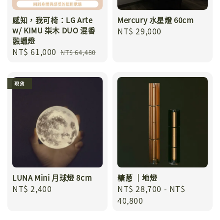
感知，我可椅：LG Arte
Mercury 水星燈 60cm
w/ KIMU 柒木 DUO 混香
Regular
NT$ 29,000
融蠟燈
price
Sale
NT$ 61,000
Regular
NT$ 64,480
price
price
現貨
LUNA Mini 月球燈 8cm
糖蔥 ｜地燈
Regular
NT$ 2,400
Regular
NT$ 28,700
-
NT$
price
price
40,800