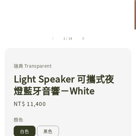
1
/
14
瑞典 Transparent
Light Speaker 可攜式夜
燈藍牙音響－White
Regular
NT$ 11,400
price
顏色
白色
黑色