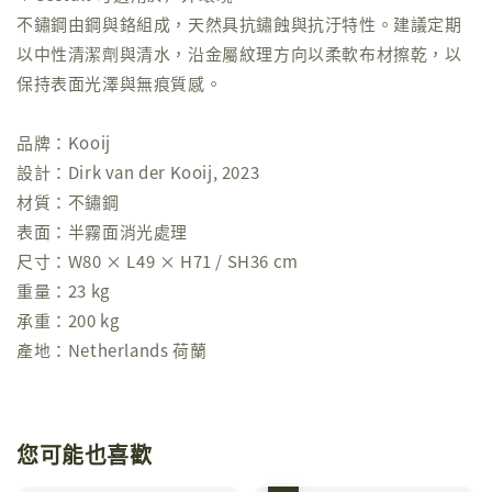
不鏽鋼由鋼與鉻組成，天然具抗鏽蝕與抗汙特性。建議定期
以中性清潔劑與清水，沿金屬紋理方向以柔軟布材擦乾，以
保持表面光澤與無痕質感。
品牌：Kooij
設計：Dirk van der Kooij, 2023
材質：不鏽鋼
表面：半霧面消光處理
尺寸：W80 × L49 × H71 / SH36 cm
重量：23 kg
承重：200 kg
產地：Netherlands 荷蘭
您可能也喜歡