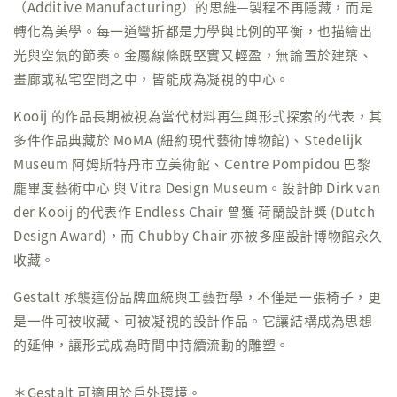
（Additive Manufacturing）的思維—製程不再隱藏，而是
轉化為美學。每一道彎折都是力學與比例的平衡，也描繪出
光與空氣的節奏。金屬線條既堅實又輕盈，無論置於建築、
畫廊或私宅空間之中，皆能成為凝視的中心。
Kooij 的作品長期被視為當代材料再生與形式探索的代表，其
多件作品典藏於 MoMA (紐約現代藝術博物館)、Stedelijk
Museum 阿姆斯特丹市立美術館、Centre Pompidou 巴黎
龐畢度藝術中心 與 Vitra Design Museum。設計師 Dirk van
der Kooij 的代表作 Endless Chair 曾獲 荷蘭設計獎 (Dutch
Design Award)，而 Chubby Chair 亦被多座設計博物館永久
收藏。
Gestalt 承襲這份品牌血統與工藝哲學，不僅是一張椅子，更
是一件可被收藏、可被凝視的設計作品。它讓結構成為思想
的延伸，讓形式成為時間中持續流動的雕塑。
＊Gestalt 可適用於戶外環境。