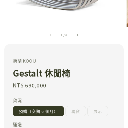
1
/
8
荷蘭 KOOIJ
Gestalt 休閒椅
Regular
NT$ 690,000
price
貨況
預購（交期 6 個月）
現貨
展示
運送