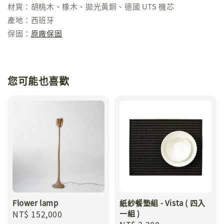
材質：胡桃木、橡木、拋光黃銅、德國 UTS 機芯
產地：西班牙
保固：
原廠保固
您可能也喜歡
Flower lamp
紙紗餐墊組 - Vista ( 四入
Regular
NT$ 152,000
一組 )