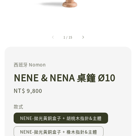
1
/
15
西班牙 Nomon
NENE & NENA 桌鐘 Ø10
Regular
NT$ 9,800
price
款式
NENE-拋光黃銅盒子 + 胡桃木指針&主體
NENE-拋光黃銅盒子 + 橡木指針&主體