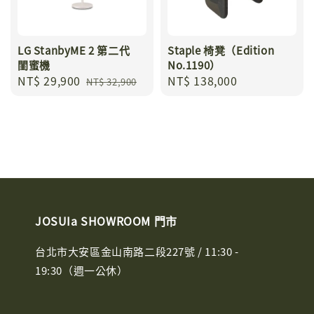
LG StanbyME 2 第二代
Staple 椅凳（Edition
閨蜜機
No.1190）
Sale
NT$ 29,900
Regular
Regular
NT$ 138,000
NT$ 32,900
price
price
price
JOSUIa SHOWROOM 門市
台北市大安區金山南路二段227號 / 11:30 -
19:30（週一公休）