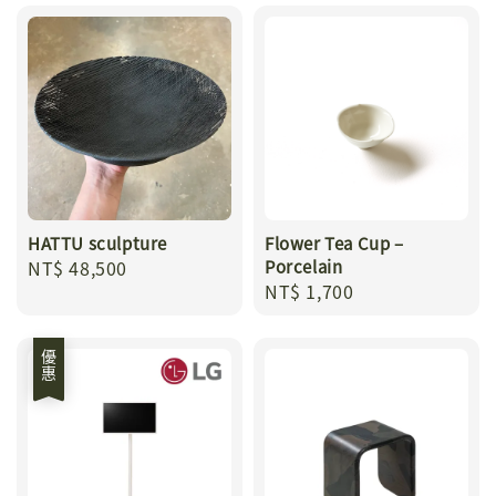
HATTU sculpture
Flower Tea Cup –
Regular
NT$ 48,500
Porcelain
Regular
NT$ 1,700
price
price
優惠