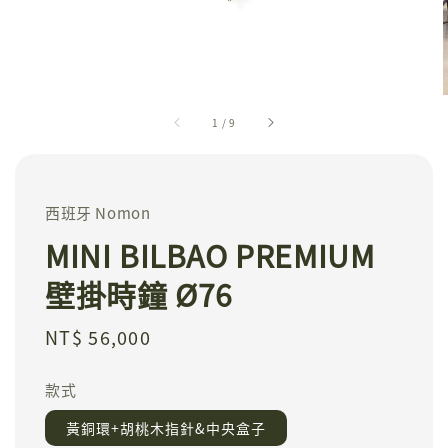
1
/
9
西班牙 Nomon
MINI BILBAO PREMIUM
壁掛時鐘 Ø76
Regular
NT$ 56,000
price
款式
黃銅環+胡桃木指針&中央盒子