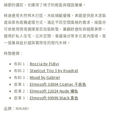
細節的講究，也確保了椅子的輕盈與穩固兼備。
椅身選用天然梣木打造，木紋細膩優雅，表面提供原木漆裝
或染黑色兩種處理方式，滿足不同空間風格的需求。座面亦
可依使用情境選擇是否加裝軟墊，兼顧舒適性與極簡美學。
適用於私人住宅、公共空間、會議場合等多元室內環境，是
一張兼具設計感與實用性的現代木椅。
椅墊選擇：
布料 1 ：
Roccia by Fidivi
布料 2 ：
Steelcut Trio 3 by Kvadrat
布料 3 ：
Mood by Gabriel
皮革 1 ：
Elmosoft 33004 Cognac 干邑色
皮革 2 ：
Elmosoft 22024 Nude 裸色
皮革 3 ：
Elmosoft 99999 black 黑色
品牌：NIKARI