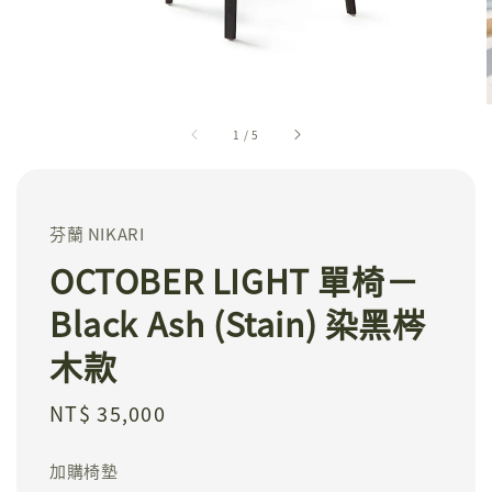
1
/
5
芬蘭 NIKARI
OCTOBER LIGHT 單椅－
Black Ash (Stain) 染黑梣
木款
Regular
NT$ 35,000
price
加購椅墊