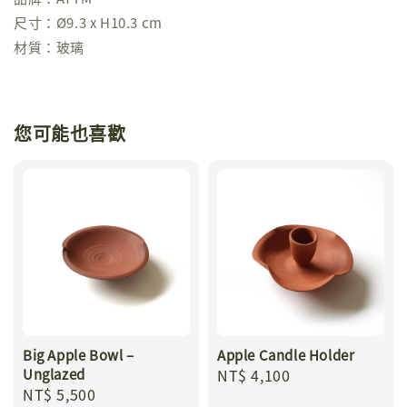
尺寸：Ø9.3 x H10.3 cm
材質：玻璃
您可能也喜歡
Big Apple Bowl –
Apple Candle Holder
Unglazed
Regular
NT$ 4,100
Regular
NT$ 5,500
price