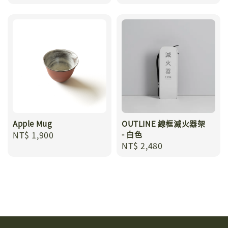
price
Apple Mug
OUTLINE 線框滅火器架
Regular
NT$ 1,900
- 白色
Regular
NT$ 2,480
price
price