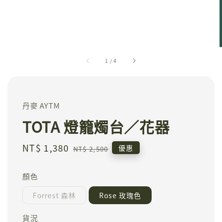
1
/
4
丹麥 AYTM
TOTA 燈籠燭台／花器
Sale
NT$ 1,380
Regular
優惠
NT$ 2,500
price
price
顏色
Forrest 森林
Rose 玫瑰色
貨況