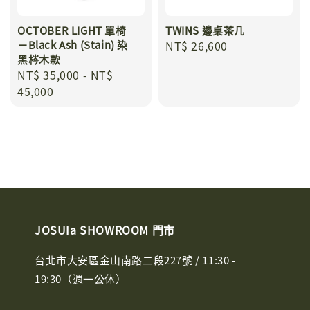
OCTOBER LIGHT 單椅
TWINS 邊桌茶几
－Black Ash (Stain) 染
Regular
NT$ 26,600
黑梣木款
price
Regular
NT$ 35,000
-
NT$
price
45,000
JOSUIa SHOWROOM 門市
台北市大安區金山南路二段227號 / 11:30 -
19:30（週一公休）