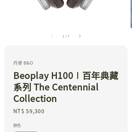
1
/
7
丹麥 B&O
Beoplay H100∣百年典藏
系列 The Centennial
Collection
Regular
NT$ 59,300
price
顏色