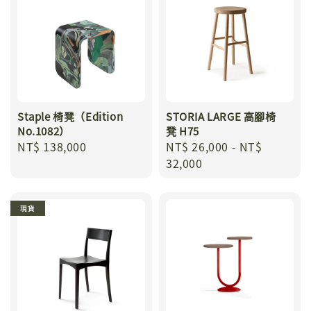
Staple 椅凳（Edition
STORIA LARGE 高腳椅
No.1082）
凳 H75
Regular
NT$ 138,000
Regular
NT$ 26,000
-
NT$
price
price
32,000
現貨