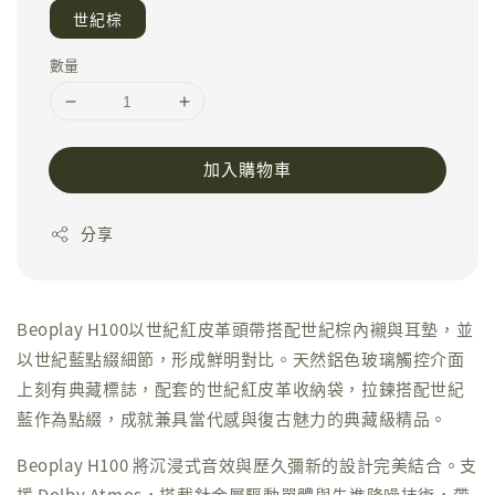
世紀棕
數量
加入購物車
分享
Beoplay H100以世紀紅皮革頭帶搭配世紀棕內襯與耳墊，並
以世紀藍點綴細節，形成鮮明對比。天然鋁色玻璃觸控介面
上刻有典藏標誌，配套的世紀紅皮革收納袋，拉鍊搭配世紀
藍作為點綴，成就兼具當代感與復古魅力的典藏級精品。
Beoplay H100 將沉浸式音效與歷久彌新的設計完美結合。支
援 Dolby Atmos，搭載鈦金屬驅動單體與先進降噪技術，帶