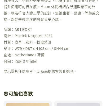
椅座寬大，不僅舒適承托臀部，也讓手臂自然放置於身側，
提升使用時的自在感。Moon 休閒椅結合舒適與豪華的外
觀，以及符合人體工學的設計，無論坐著、閱讀、等待或交
談，都能帶來高度的放鬆與安心感。
品牌：ARTIFORT
設計：Patrick Norguet, 2022
材質：皮革、布料、粉體烤漆
尺寸：W79 x D87 x H105 cm / SH44 cm
產地：Netherlands 荷蘭
保固：原廠 3 年保固
展示圖片僅供參考，此商品提供客製化選項。
您可能也喜歡