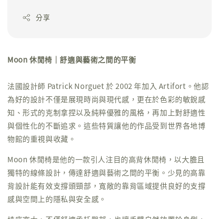
分享
Moon 休閒椅｜舒適與藝術之間的平衡
法國設計師 Patrick Norguet 於 2002 年加入 Artifort。他認
為好的設計不僅是展現時尚與現代感，更在於色彩的敏銳感
知、形式的克制拿捏以及純粹優雅的風格，再加上對舒適性
與個性化的不斷追求。這些特質讓他的作品受到世界各地博
物館的重視與收藏。
Moon 休閒椅是他的一款引人注目的高背休閒椅，以大膽且
獨特的線條設計，傳達舒適與藝術之間的平衡。少見的高靠
背設計能有效支撐頭頸部，寬敞的靠背區域提供良好的支撐
感與空間上的隱私與安全感。