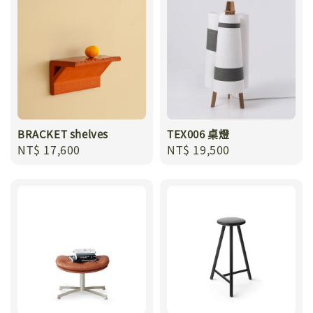
BRACKET shelves
TEX006 桌燈
Regular
NT$ 17,600
Regular
NT$ 19,500
price
price