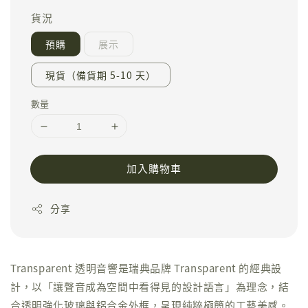
貨況
預購
展示
現貨（備貨期 5-10 天）
數量
加入購物車
分享
Transparent 透明音響是瑞典品牌 Transparent 的經典設
計，以「讓聲音成為空間中看得見的設計語言」為理念，結
合透明強化玻璃與鋁合金外框，呈現純粹極簡的工藝美感。