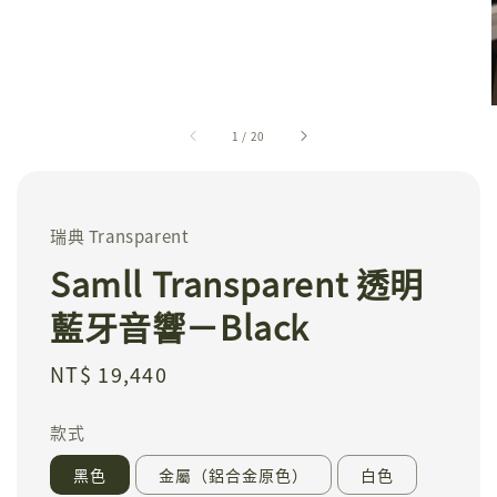
1
/
20
瑞典 Transparent
Samll Transparent 透明
藍牙音響－Black
Regular
NT$ 19,440
price
款式
黑色
金屬（鋁合金原色）
白色