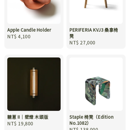
Apple Candle Holder
PERIFERIA KVJ3 桑拿椅
Regular
NT$ 4,100
凳
Regular
NT$ 27,000
price
price
糖蔥 II｜壁燈 木頭版
Staple 椅凳（Edition
Regular
NT$ 19,800
No.1082）
Regular
NT$ 138,000