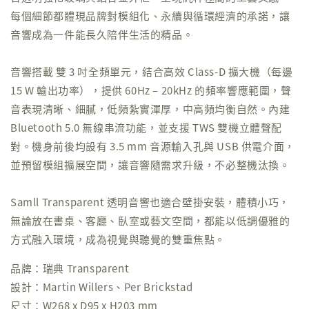
每個細節都體現品牌對模組化、永續與循環經濟的承諾，讓
音響成為一件能長久陪伴生活的精品。
音響搭載 雙 3 吋全頻單元，結合高效 Class‑D 擴大機（每邊
15 W 輸出功率），提供 60Hz – 20kHz 的頻率響應範圍，聲
音表現清晰、細膩，低頻紮實渾厚，中高頻均衡自然。內建
Bluetooth 5.0 無線串流功能，並支援 TWS 雙機立體聲配
對。機身前後均設有 3.5 mm 音源輸入孔與 USB 供電介面，
並預留模組擴展空間，讓音響隨需求升級，不必整機汰換。
Samll Transparent 透明音響也適合壁掛安裝，體積小巧，
無論放在書桌、客廳、臥室或藝文空間，都能以低調優雅的
方式融入環境，成為視覺與聽覺的雙重焦點。
品牌：瑞典 Transparent
設計：Martin Willers、Per Brickstad
尺寸：W268 x D95 x H203 mm