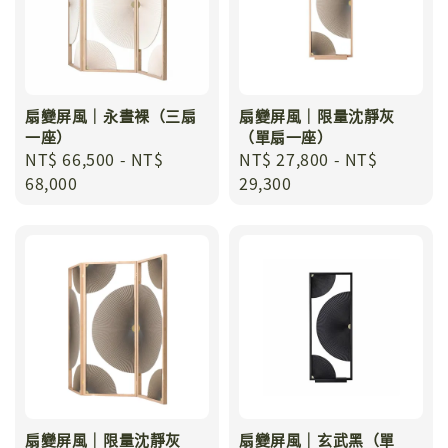
扇變屏風｜永晝裸（三扇
扇變屏風｜限量沈靜灰
一座）
（單扇一座）
Regular
NT$ 66,500
-
NT$
Regular
NT$ 27,800
-
NT$
price
68,000
price
29,300
扇變屏風｜限量沈靜灰
扇變屏風｜玄武黑（單