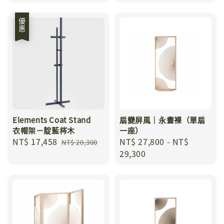
優惠
Elements Coat Stand
扇變屏風｜永晝裸（單扇
衣帽架－靛藍梣木
一座）
Sale
NT$ 17,458
Regular
Regular
NT$ 27,800
-
NT$
NT$ 20,300
price
price
price
29,300