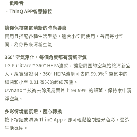
．低噪音
．ThinQ APP智慧操控
讓你保持空氣清新的時尚邊桌
實用且搭配各種生活型態，適合小空間使用，善用每寸空
間，為你帶來清新空氣。
360˚ 空氣淨化，每個角度都有清新空氣
LG PuriCare™ 360° HEPA濾網，讓您周圍的空氣始終清新宜
人，經實驗證明，360° HEPA濾網可去除 99.9%²⁾ 空氣中的
細菌和小至 0.01 微米的超細灰塵。
UVnano™ 技術去除風扇葉片上 99.99% 的細菌，保持家中清
淨空氣。
多彩情境氣氛燈，隨心轉換
按下按鈕或透過 ThinQ App，即可輕鬆控制燈光色彩，營造
生活氛圍。