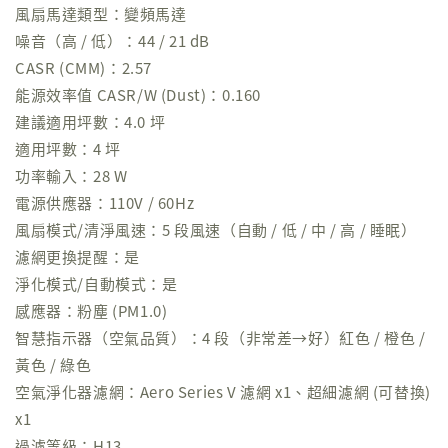
風扇馬達類型：變頻馬達
噪音（高 / 低）：44 / 21 dB
CASR (CMM)：2.57
能源效率值 CASR/W (Dust)：0.160
建議適用坪數：4.0 坪
適用坪數：4 坪
功率輸入：28 W
電源供應器：110V / 60Hz
風扇模式/清淨風速：5 段風速（自動 / 低 / 中 / 高 / 睡眠）
濾網更換提醒：是
淨化模式/自動模式：是
感應器：粉塵 (PM1.0)
智慧指示器（空氣品質）：4 段（非常差→好）紅色 / 橙色 /
黃色 / 綠色
空氣淨化器濾網：Aero Series V 濾網 x1、超細濾網 (可替換)
x1
過濾等級：H13