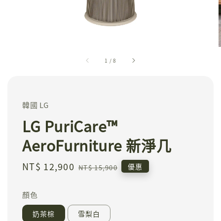
1
/
8
韓國 LG
LG PuriCare™
AeroFurniture 新淨几
Sale
NT$ 12,900
Regular
優惠
NT$ 15,900
price
price
顏色
奶茶棕
雪梨白