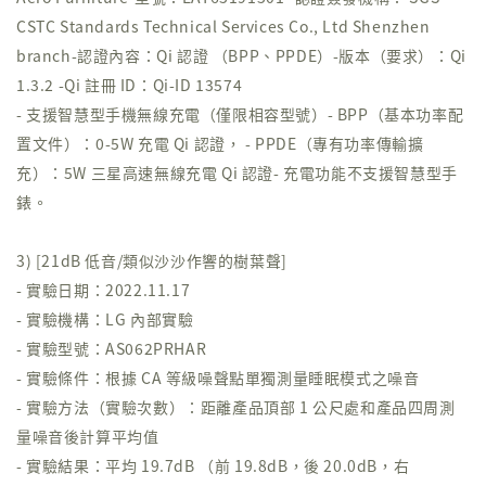
CSTC Standards Technical Services Co., Ltd Shenzhen
branch-認證內容：Qi 認證 （BPP、PPDE）-版本（要求）：Qi
1.3.2 -Qi 註冊 ID：Qi-ID 13574
- 支援智慧型手機無線充電（僅限相容型號）- BPP（基本功率配
置文件）：0-5W 充電 Qi 認證， - PPDE（專有功率傳輸擴
充）：5W 三星高速無線充電 Qi 認證- 充電功能不支援智慧型手
錶。
3) [21dB 低音/類似沙沙作響的樹葉聲]
- 實驗日期：2022.11.17
- 實驗機構：LG 內部實驗
- 實驗型號：AS062PRHAR
- 實驗條件：根據 CA 等級噪聲點單獨測量睡眠模式之噪音
- 實驗方法（實驗次數）：距離產品頂部 1 公尺處和產品四周測
量噪音後計算平均值
- 實驗結果：平均 19.7dB （前 19.8dB，後 20.0dB，右