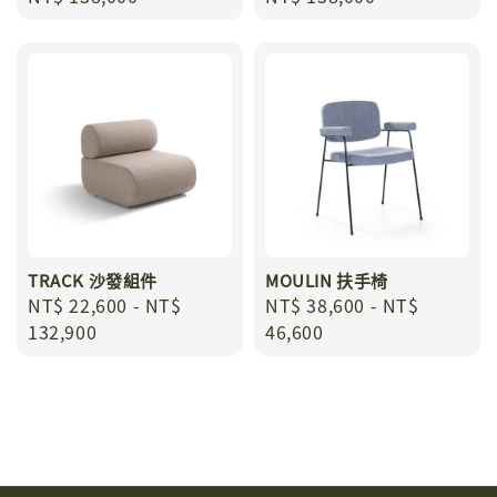
price
price
TRACK 沙發組件
MOULIN 扶手椅
Regular
NT$ 22,600
-
NT$
Regular
NT$ 38,600
-
NT$
price
132,900
price
46,600