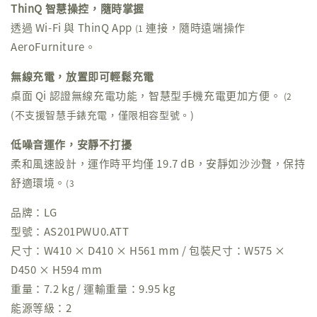
ThinQ 智慧操控，隨時掌握
透過 Wi-Fi 與 ThinQ App
連接，隨時遠端操作
(1
AeroFurniture。
無線充電，放置即可輕鬆充電
桌面 Qi 認證無線充電功能，智慧型手機充電更加方便。
(2
(不支援智慧手錶充電，僅限相容型號。)
低噪音運作，安靜不打擾
柔和風速設計，運作時平均僅 19.7 dB，安靜如沙沙聲，保持
舒適環境。
(3
品牌：LG
型號：AS201PWU0.ATT
尺寸：W410 × D410 × H561 mm / 包裝尺寸：W575 ×
D450 × H594 mm
重量：7.2 kg / 運輸重量：9.95 kg
能源等級：2