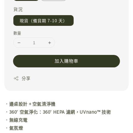
貨況
現貨（備貨期 7-10 天）
數量
加入購物車
分享
．邊桌設計 + 空氣清淨機
．360˚ 空氣淨化：360˚ HEPA 濾網，UVnano™ 技術
．無線充電
．氣氛燈