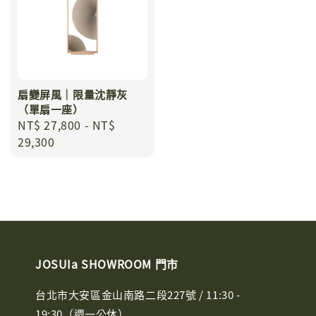
扇變屏風｜限量沈靜灰
（單扇一座）
Regular
NT$ 27,800
-
NT$
price
29,300
JOSUIa SHOWROOM 門市
台北市大安區金山南路二段227號 / 11:30 -
19:30（週一公休）