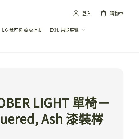
登入
購物車
LG 我可椅 療癒上市
EXH. 當期展覽
I
OBER LIGHT 單椅－
quered, Ash 漆裝梣