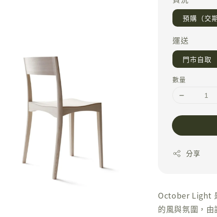
預購（交期 
運送
門市自取
數量
分享
October L
的風與氛圍，由設計師