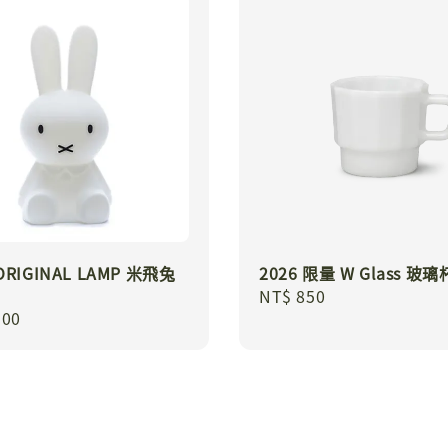
 ORIGINAL LAMP 米飛兔
2026 限量 W Glass 玻璃
Regular
NT$ 850
r
900
price