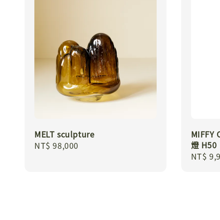
MELT sculpture
MIFFY
燈 H50
Regular
NT$ 98,000
Regula
NT$ 9,
price
price