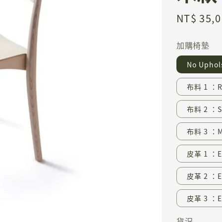
Regular
NT$ 35,
price
加購椅墊
No Upho
布料 1 ：Ro
布料 2 ：St
布料 3 ：Mo
皮革 1 ：E
皮革 2 ：El
皮革 3 ：El
貨況