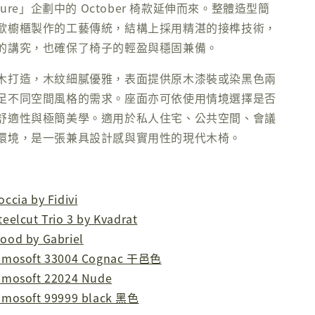
r Nature」企劃中的 October 椅款延伸而來。整體造型簡
歐櫥櫃製作的工藝傳統，結構上採用精湛的接榫技術，
的講究，也確保了椅子的輕盈與穩固兼備。
木打造，木紋細膩優雅，表面提供原木漆裝或染黑色兩
足不同空間風格的需求。座面亦可依使用情境選擇是否
舒適性與極簡美學。適用於私人住宅、公共空間、會議
環境，是一張兼具設計感與實用性的現代木椅。
occia by Fidivi
teelcut Trio 3 by Kvadrat
ood by Gabriel
lmosoft 33004 Cognac 干邑色
lmosoft 22024 Nude
lmosoft 99999 black 黑色