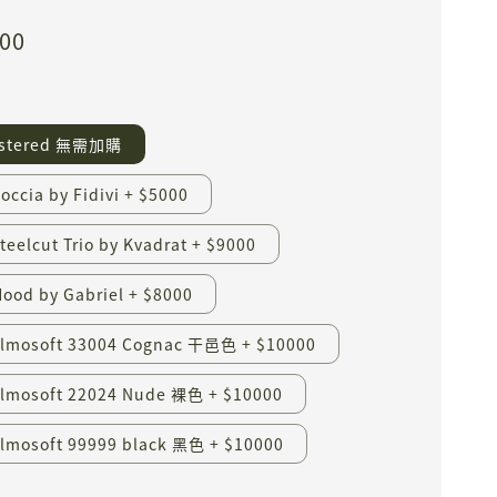
000
lstered 無需加購
ccia by Fidivi + $5000
eelcut Trio by Kvadrat + $9000
od by Gabriel + $8000
lmosoft 33004 Cognac 干邑色 + $10000
mosoft 22024 Nude 裸色 + $10000
mosoft 99999 black 黑色 + $10000