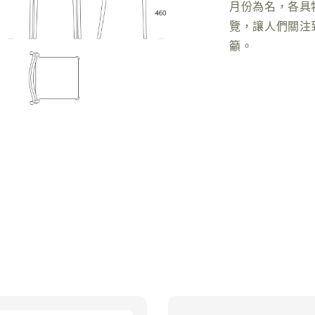
月份為名，各具
覽，讓人們關注
籲。