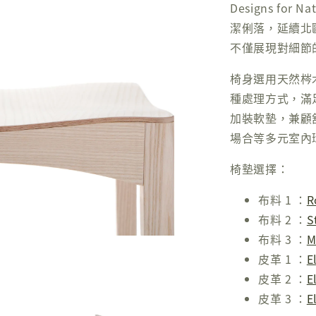
Designs fo
潔俐落，延續北
不僅展現對細節
椅身選用天然梣
種處理方式，滿
加裝軟墊，兼顧
場合等多元室內
椅墊選擇：
布料 1 ：
R
布料 2 ：
S
布料 3 ：
M
皮革 1 ：
E
皮革 2 ：
E
皮革 3 ：
E