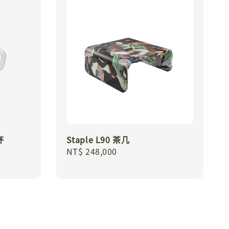
杯
Staple L90 茶几
Regular
NT$ 248,000
price