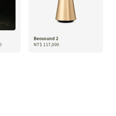
Beosound 2
0
Regular
NT$ 117,000
price