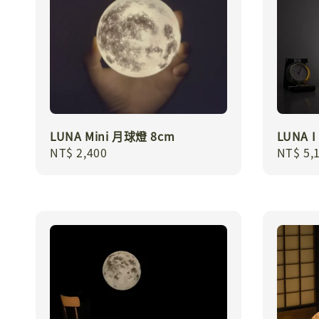
LUNA Mini 月球燈 8cm
LUNA 
Regular
NT$ 2,400
Regula
NT$ 5,
price
price