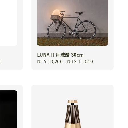
LUNA II 月球燈 30cm
0
Regular
NT$ 10,200
-
NT$ 11,040
price