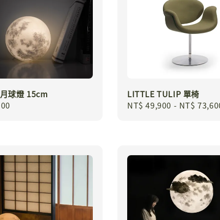
I 月球燈 15cm
LITTLE TULIP 單椅
r
100
Regular
NT$ 49,900
-
NT$ 73,60
price