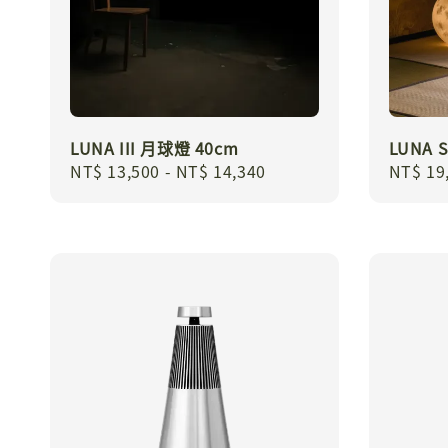
LUNA III 月球燈 40cm
LUNA 
Regular
NT$ 13,500
-
NT$ 14,340
Regula
NT$ 19
price
price