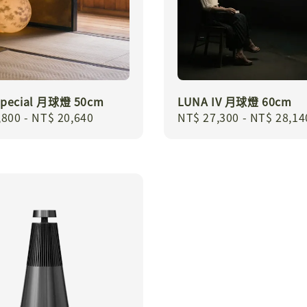
Special 月球燈 50cm
LUNA IV 月球燈 60cm
r
,800
-
NT$ 20,640
Regular
NT$ 27,300
-
NT$ 28,14
price