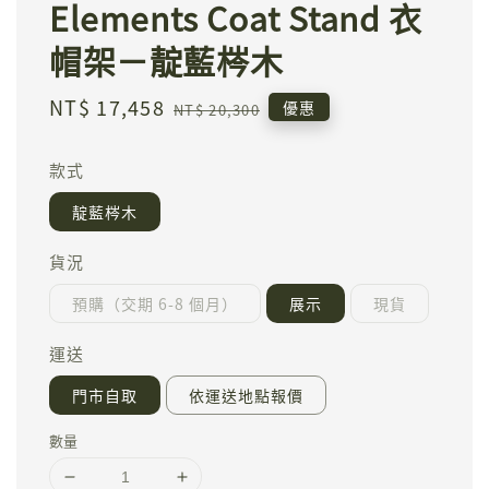
Elements Coat Stand 衣
帽架－靛藍梣木
Sale
NT$ 17,458
Regular
優惠
NT$ 20,300
price
price
款式
靛藍梣木
貨況
預購（交期 6-8 個月）
展示
現貨
運送
門市自取
依運送地點報價
數量