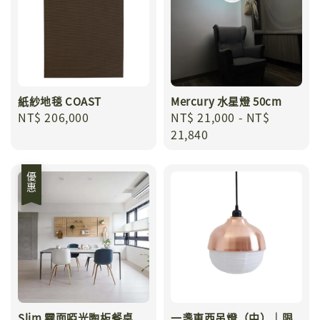
紙紗地毯 COAST
Mercury 水星燈 50cm
Regular
NT$ 206,000
Regular
NT$ 21,000
-
NT$
price
price
21,840
優惠
Slim 霧面啞光陶板餐桌
一盞東西吊燈（中）｜限