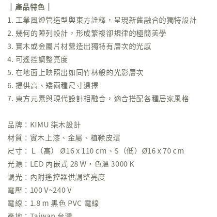
｜產品特色｜
1. 工業風燈管造型與東方詮釋，呈現新舊融合的獨特設計
2. 幾何的陣列設計，形成繁複卻規律的極簡美學
3. 實木或金屬片材營造出獨特有層次的光感
4. 可遙控調整亮度
5. 在地面上映照出如同竹林般的光影層次
6. 提供高、矮兩種尺寸選擇
7. 東方元素與現代設計相融合，適合搭配各種居家風格
品牌：KIMU 柒木設計
材質：實木上漆、金屬、植鞣皮環
尺寸： L（高） Ø16 x 110 cm、S（低）Ø16 x 70 cm
光源：LED 內嵌式 28 W，色溫 3000 K
調光：內附遙控器供調整亮度
電壓：100 V~240 V
電線：1.8 m 黑色 PVC 電線
產地：Taiwan 台灣