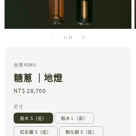
1
/
21
台灣 KIMU
糖蔥 ｜地燈
Regular
NT$ 28,700
price
尺寸
椴木 S（低）
椴木 L（高）
虹彩鐵 S（低）
黝化鋼 S（低）