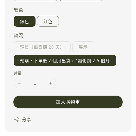
顏色
銀色
紅色
貨況
現貨（備貨期 20 天）
展示
預購，下單後 2 個月出貨，*黝化鋼 2.5 個月
數量
加入購物車
分享