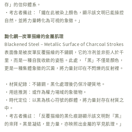
存」的信仰體系。
・考古者備註：「鐵在此被染上顏色，顯示該文明已能操控
自然，並將力量轉化為可視的象徵。」
黝化鋼—炭筆描繪的金屬肌理
Blackened Steel – Metallic Surface of Charcoal Strokes
表面像是被炭筆反覆描繪的不鏽鋼，它的冷冽並非拒人於千
里，而是一種自我收斂的姿態。此處，「黑」不僅是顏色，
更是一種集體象徵的沉澱，將力量封印在不閃爍的反射裡。
・材質紀錄：不鏽鋼，黑化處理後仍保冷硬質地。
・用途推測：或作為權力場域的象徵物。
・時代定位：以黑為核心符號的群體，將力量封存在材質之
中。
・考古者備註：「反覆描繪的黑化痕跡顯示該文明對『黑』
的崇拜。黑是凝結，是力量，亦映照出金屬的罕見肌理。」