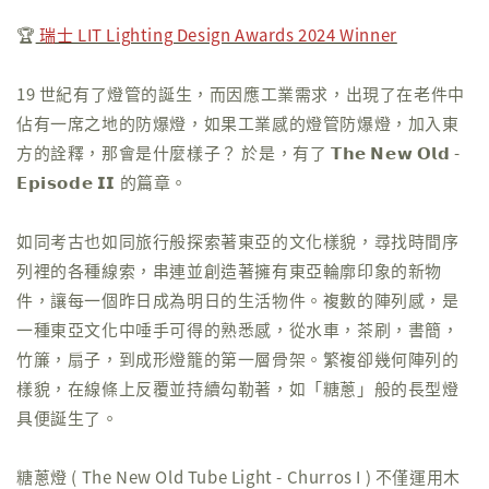
🏆
瑞士 LIT Lighting Design Awards 2024 Winner
19 世紀有了燈管的誕生，而因應工業需求，出現了在老件中
佔有一席之地的防爆燈，如果工業感的燈管防爆燈，加入東
方的詮釋，那會是什麼樣子？ 於是，有了 𝗧𝗵𝗲 𝗡𝗲𝘄 𝗢𝗹𝗱 -
𝗘𝗽𝗶𝘀𝗼𝗱𝗲 𝗜𝗜 的篇章。
如同考古也如同旅行般探索著東亞的文化樣貌，尋找時間序
列裡的各種線索，串連並創造著擁有東亞輪廓印象的新物
件，讓每一個昨日成為明日的生活物件。複數的陣列感，是
一種東亞文化中唾手可得的熟悉感，從水車，茶刷，書簡，
竹簾，扇子，到成形燈籠的第一層骨架。繁複卻幾何陣列的
樣貌，在線條上反覆並持續勾勒著，如「糖蔥」般的長型燈
具便誕生了。
糖蔥燈 ( The New Old Tube Light - Churros I ) 不僅運用木