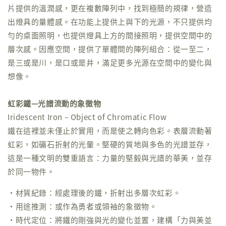
片提供的溫潤感，更在複數陣列中，找到極簡的規律，營造
出燈具的量體感。在功能上提供上與下的光源，不只提供均
勻的桌面照明，也提供燈具上方的間接照明，提供空間中的
層次感。因應空間，提供了單體間的陣列組合：從一至二，
是三或是川，是口或是井，滿足更多光源在空間中的變化與
想像。
虹彩鐵—光譜流動的象徵物
Iridescent Iron – Object of Chromatic Flow
鐵在這裡並未僅止於實用，而是使之轉向色彩。表層流動著
虹彩，如礦石折射的光暈。堅硬的質地與多色的光譜並存，
這是一種文明的雙重語言：力量的堅毅與光譜的華美，並存
於同一物件。
・材質紀錄：經處理後的鐵，折射出多層次虹彩。
・用途推測：或作為勇者或領袖的象徵物。
・時代定位：將鐵的剛強與光的變化並置，建構「力與美並