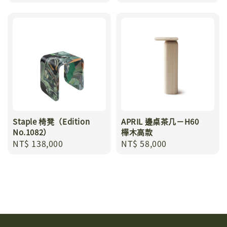
price
price
Staple 椅凳（Edition
APRIL 邊桌茶几－H60
No.1082）
樺木高款
Regular
NT$ 138,000
Regular
NT$ 58,000
price
price