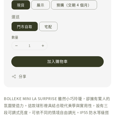
現貨
展示
預購（交期 4 個月）
運送
門市自取
宅配
數量
加入購物車
分享
BOLLEKE MINI LA SURPRISE 雖然小巧玲瓏，卻擁有驚人的
氛圍營造力。這款球形燈具結合現代美學與實用性，設有三
段可調式亮度，可依不同的情境自由調光。IP55 防水等級搭