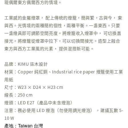
現偶爾東方偶爾西方的情境。
工業感的金屬燈罩， 配上傳統的燈籠，簡與繁，古與今， 東
與西。光情境的兩種簡約個性，兩種平衡。一盞東西。只要
一盞燈具即可調節空間亮度。將燈籠收入燈罩中， 可切換直
接光。將燈籠從燈罩中拉下，可以切換間接光。造型上融合
東方與西方工業風的元素， 提供混搭新可能。
品牌：KIMU 柒木設計
材質：Copper 純紅銅、Industrial rice paper 燈籠使用工業
用紙
尺寸：W23 × D24 × H23 cm
線長：250 cm
燈頭：LED E27（產品中未含燈泡）
注意：務必使用 LED 燈泡（勿使用調光燈泡） ，建議瓦數 5-
10 W
產地：Taiwan 台灣