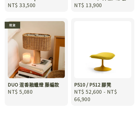
Regular
NT$ 33,500
Regular
NT$ 13,900
price
price
現貨
DUO 混香融蠟燈 藤編款
P510 / P512 腳凳
Regular
NT$ 5,080
Regular
NT$ 52,600
-
NT$
price
price
66,900