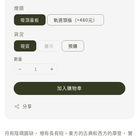
燈頭
吸頂蓋板
軌道頭版（+480元）
貨況
現貨
展示
預購
數量
加入購物車
分享
月有陰晴圓缺， 燈有長有短。東方的古典和西方的摩登， 實