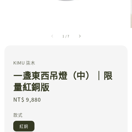
1
/
7
KIMU 柒木
一盞東西吊燈（中）｜限
量紅銅版
Regular
NT$ 9,880
price
款式
紅銅