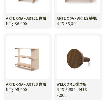
ARTE OSA - ARTE1 邊櫃
ARTE OSA - ARTE2 邊櫃
Regular
NT$ 86,000
Regular
NT$ 66,000
price
price
ARTE OSA - ARTE3 邊櫃
WELCOME 掛勾組
Regular
NT$ 99,000
Regular
NT$ 7,800
-
NT$
price
price
8,000