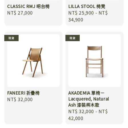
CLASSIC RMJ 吧台椅
LILLA STOOL 椅凳
Regular
NT$ 27,000
Regular
NT$ 25,900
-
NT$
price
price
34,900
現貨
現貨
FANEERI 折疊椅
AKADEMIA 單椅－
Regular
NT$ 32,000
Lacquered, Natural
Ash 漆裝梣木款
price
Regular
NT$ 32,000
-
NT$
price
42,000