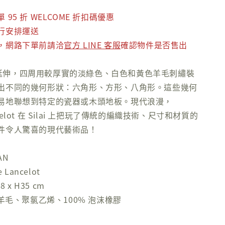
95 折 WELCOME 折扣碼優惠
行安排運送
，網路下單前請洽
官方 LINE 客服
確認物件是否售出
系列中延伸，四周用較厚實的淡綠色、白色和黃色羊毛刺繡裝
出不同的幾何形狀：六角形、方形、八角形。這些幾何
易地聯想到特定的瓷器或木頭地板。現代浪漫，
Lancelot 在 Silai 上把玩了傳統的編織技術、尺寸和材質的
件令人驚喜的現代藝術品！
AN
 Lancelot
 x H35 cm
新羊毛、聚氯乙烯、100% 泡沫橡膠