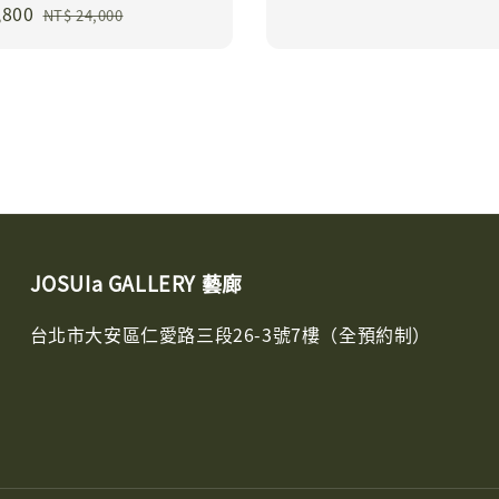
,800
Regular
price
price
NT$ 24,000
price
JOSUIa GALLERY 藝廊
台北市大安區仁愛路三段26-3號7樓（全預約制）