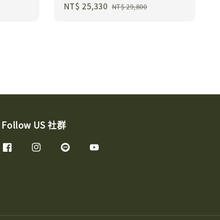
Sale
NT$ 25,330
Regular
NT$ 29,800
price
price
Follow US 社群