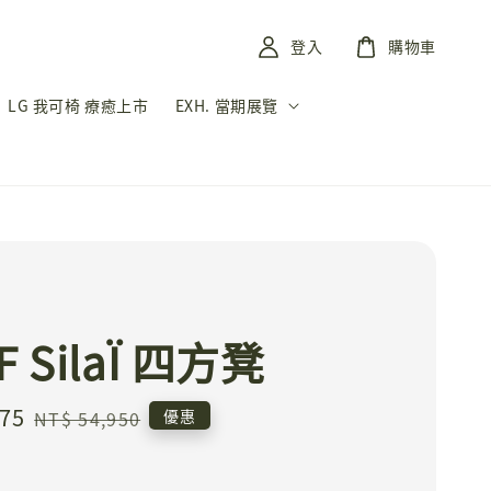
登入
購物車
LG 我可椅 療癒上市
EXH. 當期展覽
F SilaÏ 四方凳
475
Regular
優惠
NT$ 54,950
price