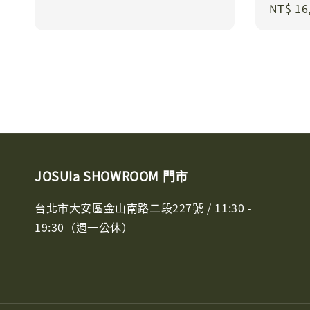
Sale
NT$ 16
price
price
price
JOSUIa SHOWROOM 門市
台北市大安區金山南路二段227號 / 11:30 -
19:30（週一公休）