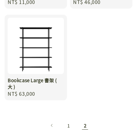
Regular
NT$ 11,000
Regular
NT$ 46,000
price
price
Bookcase Large 書架 (
大 )
Regular
NT$ 63,000
price
1
2