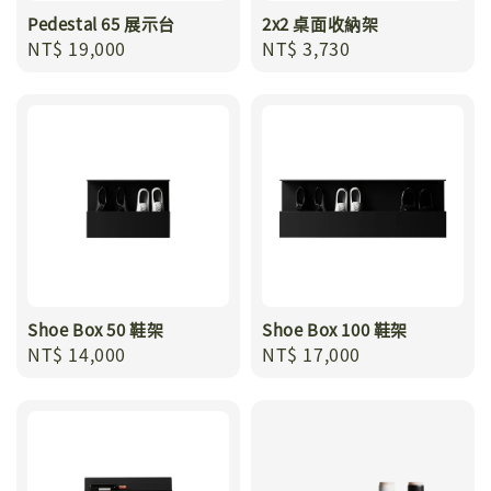
Pedestal 65 展示台
2x2 桌面收納架
Regular
NT$ 19,000
Regular
NT$ 3,730
price
price
Shoe Box 50 鞋架
Shoe Box 100 鞋架
Regular
NT$ 14,000
Regular
NT$ 17,000
price
price