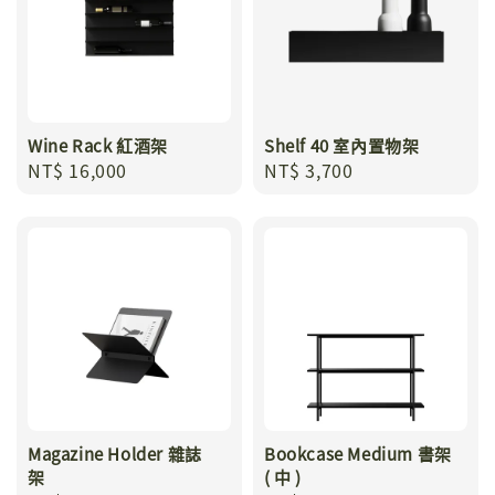
Wine Rack 紅酒架
Shelf 40 室內置物架
Regular
NT$ 16,000
Regular
NT$ 3,700
price
price
Magazine Holder 雜誌
Bookcase Medium 書架
架
( 中 )